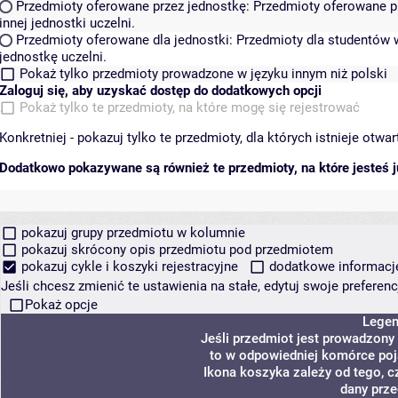
Przedmioty oferowane przez jednostkę:
Przedmioty oferowane pr
innej jednostki uczelni.
Przedmioty oferowane dla jednostki:
Przedmioty dla studentów w
jednostkę uczelni.
Pokaż tylko przedmioty prowadzone w języku innym niż polski
Zaloguj się, aby uzyskać dostęp do dodatkowych opcji
Pokaż tylko te przedmioty, na które mogę się rejestrować
Konkretniej - pokazuj tylko te przedmioty, dla których istnieje otw
Dodatkowo pokazywane są również te przedmioty, na które jesteś ju
pokazuj grupy przedmiotu w kolumnie
pokazuj skrócony opis przedmiotu pod przedmiotem
pokazuj cykle i koszyki rejestracyjne
dodatkowe informacje 
Jeśli chcesz zmienić te ustawienia na stałe, edytuj swoje prefere
Pokaż opcje
Lege
Jeśli przedmiot jest prowadzony
to w odpowiedniej komórce poja
Ikona koszyka zależy od tego, c
dany prze