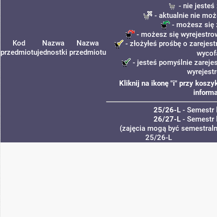
- nie jeste
- aktualnie nie moż
- możesz się 
- możesz się wyrejestro
Kod
Nazwa
Nazwa
- złożyłeś prośbę o zarejest
przedmiotu
jednostki
przedmiotu
wycof
- jesteś pomyślnie zareje
wyrejest
Kliknij na ikonę "i" przy kos
informa
25/26-L
- Semestr 
26/27-L
- Semestr 
(zajęcia mogą być semestralne
25/26-L