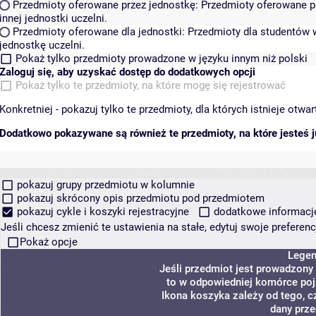
Przedmioty oferowane przez jednostkę:
Przedmioty oferowane pr
innej jednostki uczelni.
Przedmioty oferowane dla jednostki:
Przedmioty dla studentów w
jednostkę uczelni.
Pokaż tylko przedmioty prowadzone w języku innym niż polski
Zaloguj się, aby uzyskać dostęp do dodatkowych opcji
Pokaż tylko te przedmioty, na które mogę się rejestrować
Konkretniej - pokazuj tylko te przedmioty, dla których istnieje otw
Dodatkowo pokazywane są również te przedmioty, na które jesteś ju
pokazuj grupy przedmiotu w kolumnie
pokazuj skrócony opis przedmiotu pod przedmiotem
pokazuj cykle i koszyki rejestracyjne
dodatkowe informacje 
Jeśli chcesz zmienić te ustawienia na stałe, edytuj swoje prefere
Pokaż opcje
Lege
Jeśli przedmiot jest prowadzony
to w odpowiedniej komórce poja
Ikona koszyka zależy od tego, c
dany prze