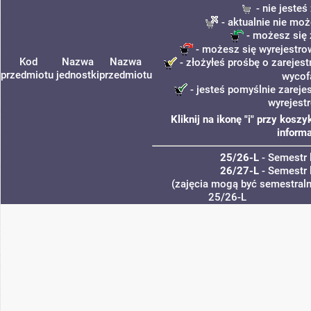
- nie jeste
- aktualnie nie moż
- możesz się 
- możesz się wyrejestro
Kod
Nazwa
Nazwa
- złożyłeś prośbę o zarejest
przedmiotu
jednostki
przedmiotu
wycof
- jesteś pomyślnie zareje
wyrejest
Kliknij na ikonę "i" przy kos
informa
25/26-L
- Semestr 
26/27-L
- Semestr 
(zajęcia mogą być semestralne
25/26-L