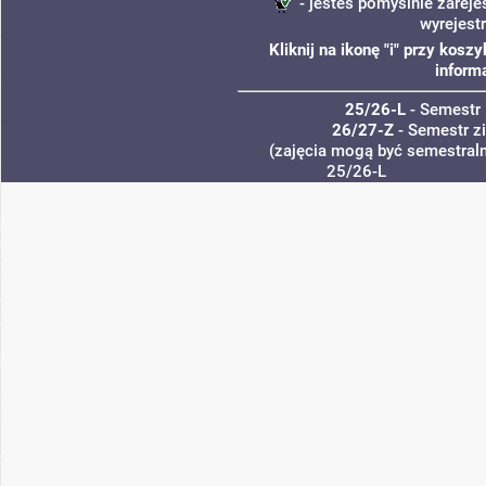
- jesteś pomyślnie zareje
wyrejest
Kliknij na ikonę "i" przy kos
inform
25/26-L
- Semestr 
26/27-Z
- Semestr 
(zajęcia mogą być semestraln
25/26-L