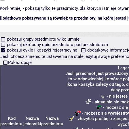
Konkretniej - pokazuj tylko te przedmioty, dla których istnieje otw
Dodatkowo pokazywane są również te przedmioty, na które jesteś ju
pokazuj grupy przedmiotu w kolumnie
pokazuj skrócony opis przedmiotu pod przedmiotem
pokazuj cykle i koszyki rejestracyjne
dodatkowe informacje 
Jeśli chcesz zmienić te ustawienia na stałe, edytuj swoje prefere
Pokaż opcje
Lege
Jeśli przedmiot jest prowadzon
to w odpowiedniej komórce poja
Ikona koszyka zależy od tego, 
dany prz
- nie jeste
- aktualnie nie moż
- możesz się 
- możesz się wyrejestro
Kod
Nazwa
Nazwa
- złożyłeś prośbę o zarejest
przedmiotu
jednostki
przedmiotu
wycof