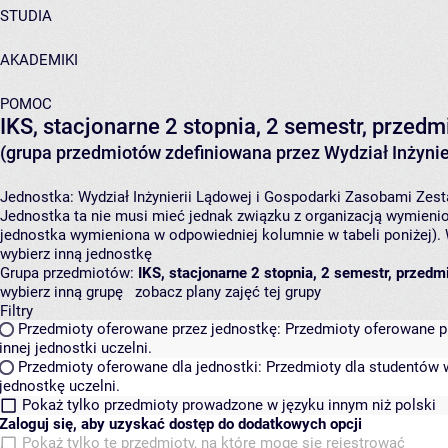
STUDIA
AKADEMIKI
POMOC
IKS, stacjonarne 2 stopnia, 2 semestr, prze
(grupa przedmiotów zdefiniowana przez Wydział Inżynie
Jednostka:
Wydział Inżynierii Lądowej i Gospodarki Zasobami
Zest
Jednostka ta nie musi mieć jednak związku z organizacją wymieni
jednostka wymieniona w odpowiedniej kolumnie w tabeli poniżej).
wybierz inną jednostkę
Grupa przedmiotów:
IKS, stacjonarne 2 stopnia, 2 semestr, przed
wybierz inną grupę
zobacz plany zajęć tej grupy
Filtry
Przedmioty oferowane przez jednostkę:
Przedmioty oferowane pr
innej jednostki uczelni.
Przedmioty oferowane dla jednostki:
Przedmioty dla studentów w
jednostkę uczelni.
Pokaż tylko przedmioty prowadzone w języku innym niż polski
Zaloguj się, aby uzyskać dostęp do dodatkowych opcji
Pokaż tylko te przedmioty, na które mogę się rejestrować