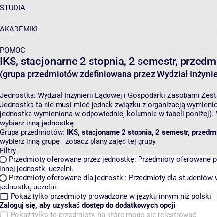
STUDIA
AKADEMIKI
POMOC
IKS, stacjonarne 2 stopnia, 2 semestr, prze
(grupa przedmiotów zdefiniowana przez Wydział Inżynie
Jednostka:
Wydział Inżynierii Lądowej i Gospodarki Zasobami
Zest
Jednostka ta nie musi mieć jednak związku z organizacją wymieni
jednostka wymieniona w odpowiedniej kolumnie w tabeli poniżej).
wybierz inną jednostkę
Grupa przedmiotów:
IKS, stacjonarne 2 stopnia, 2 semestr, przed
wybierz inną grupę
zobacz plany zajęć tej grupy
Filtry
Przedmioty oferowane przez jednostkę:
Przedmioty oferowane pr
innej jednostki uczelni.
Przedmioty oferowane dla jednostki:
Przedmioty dla studentów w
jednostkę uczelni.
Pokaż tylko przedmioty prowadzone w języku innym niż polski
Zaloguj się, aby uzyskać dostęp do dodatkowych opcji
Pokaż tylko te przedmioty, na które mogę się rejestrować