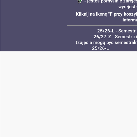
- jesteś pomyślnie zareje
wyrejest
Kliknij na ikonę "i" przy kos
inform
25/26-L
- Semestr 
26/27-Z
- Semestr 
(zajęcia mogą być semestraln
25/26-L