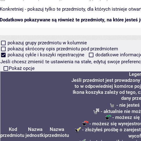
Konkretniej - pokazuj tylko te przedmioty, dla których istnieje otw
Dodatkowo pokazywane są również te przedmioty, na które jesteś ju
pokazuj grupy przedmiotu w kolumnie
pokazuj skrócony opis przedmiotu pod przedmiotem
pokazuj cykle i koszyki rejestracyjne
dodatkowe informacje 
Jeśli chcesz zmienić te ustawienia na stałe, edytuj swoje prefere
Pokaż opcje
Lege
Jeśli przedmiot jest prowadzon
to w odpowiedniej komórce poja
Ikona koszyka zależy od tego, 
dany prz
- nie jeste
- aktualnie nie moż
- możesz się 
- możesz się wyrejestro
Kod
Nazwa
Nazwa
- złożyłeś prośbę o zarejest
przedmiotu
jednostki
przedmiotu
wycof