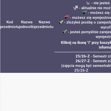
- nie jeste
- aktualnie nie moż
- możesz się 
- możesz się wyrejestro
Kod
Nazwa
Nazwa
- złożyłeś prośbę o zarejest
przedmiotu
jednostki
przedmiotu
wycof
- jesteś pomyślnie zareje
wyrejest
Kliknij na ikonę "i" przy kos
informa
25/26-Z
- Semestr 
26/27-Z
- Semestr 
(zajęcia mogą być semestralne
25/26-Z