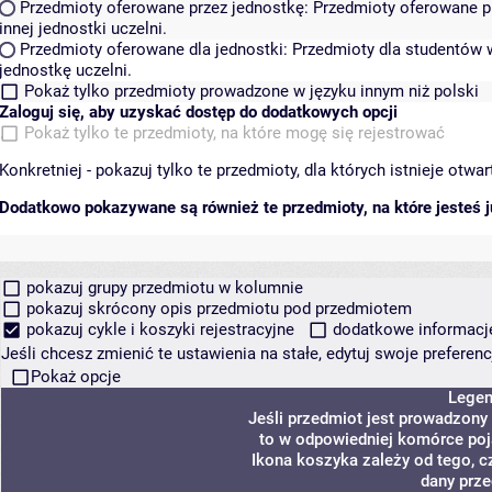
Przedmioty oferowane przez jednostkę:
Przedmioty oferowane pr
innej jednostki uczelni.
Przedmioty oferowane dla jednostki:
Przedmioty dla studentów w
jednostkę uczelni.
Pokaż tylko przedmioty prowadzone w języku innym niż polski
Zaloguj się, aby uzyskać dostęp do dodatkowych opcji
Pokaż tylko te przedmioty, na które mogę się rejestrować
Konkretniej - pokazuj tylko te przedmioty, dla których istnieje otw
Dodatkowo pokazywane są również te przedmioty, na które jesteś ju
pokazuj grupy przedmiotu w kolumnie
pokazuj skrócony opis przedmiotu pod przedmiotem
pokazuj cykle i koszyki rejestracyjne
dodatkowe informacje 
Jeśli chcesz zmienić te ustawienia na stałe, edytuj swoje prefere
Pokaż opcje
Lege
Jeśli przedmiot jest prowadzony
to w odpowiedniej komórce poja
Ikona koszyka zależy od tego, c
dany prze