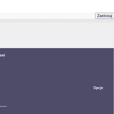
awi
Opcje