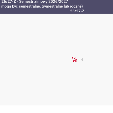
26/27-Z
- Semestr zimowy 2026/2027
a mogą być semestralne, trymestralne lub roczne)
26/27-Z