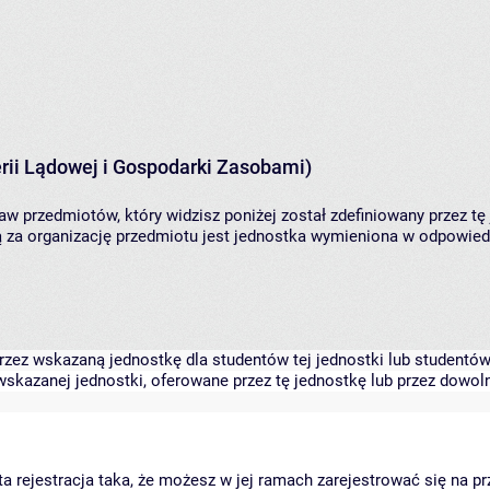
rii Lądowej i Gospodarki Zasobami)
aw przedmiotów, który widzisz poniżej został zdefiniowany przez tę
za organizację przedmiotu jest jednostka wymieniona w odpowiedni
zez wskazaną jednostkę dla studentów tej jednostki lub studentów 
skazanej jednostki, oferowane przez tę jednostkę lub przez dowoln
arta rejestracja taka, że możesz w jej ramach zarejestrować się na p