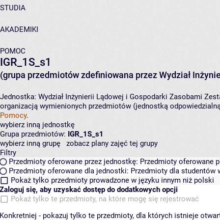
STUDIA
AKADEMIKI
POMOC
IGR_1S_s1
(grupa przedmiotów zdefiniowana przez Wydział Inżynie
Jednostka:
Wydział Inżynierii Lądowej i Gospodarki Zasobami
Zest
organizacją wymienionych przedmiotów (jednostką odpowiedzialną 
Pomocy
.
wybierz inną jednostkę
Grupa przedmiotów:
IGR_1S_s1
wybierz inną grupę
zobacz plany zajęć tej grupy
Filtry
Przedmioty oferowane przez jednostkę:
Przedmioty oferowane pr
Przedmioty oferowane dla jednostki:
Przedmioty dla studentów w
Pokaż tylko przedmioty prowadzone w języku innym niż polski
Zaloguj się, aby uzyskać dostęp do dodatkowych opcji
Pokaż tylko te przedmioty, na które mogę się rejestrować
Konkretniej - pokazuj tylko te przedmioty, dla których istnieje otw