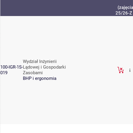
(zajęci
25/26-Z
Wydział Inżynierii
100-IGR-1S-
Lądowej i Gospodarki
019
Zasobami
BHP i ergonomia