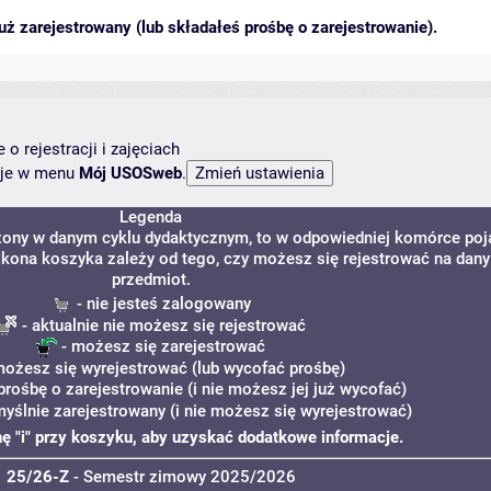
ż zarejestrowany (lub składałeś prośbę o zarejestrowanie).
o rejestracji i zajęciach
ncje w menu
Mój USOSweb
.
Legenda
dzony w danym cyklu dydaktycznym, to w odpowiedniej komórce poj
. Ikona koszyka zależy od tego, czy możesz się rejestrować na dany
przedmiot.
- nie jesteś zalogowany
- aktualnie nie możesz się rejestrować
- możesz się zarejestrować
możesz się wyrejestrować (lub wycofać prośbę)
prośbę o zarejestrowanie (i nie możesz jej już wycofać)
myślnie zarejestrowany (i nie możesz się wyrejestrować)
onę "i" przy koszyku, aby uzyskać dodatkowe informacje.
25/26-Z
- Semestr zimowy 2025/2026