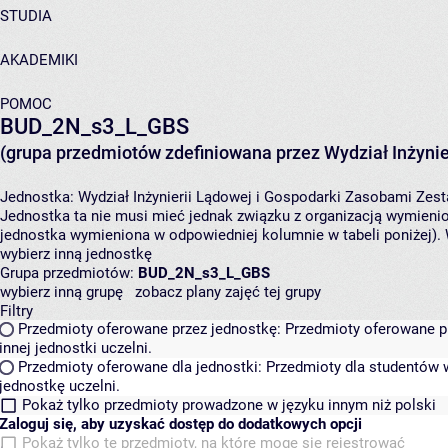
STUDIA
AKADEMIKI
POMOC
BUD_2N_s3_L_GBS
(grupa przedmiotów zdefiniowana przez Wydział Inżynie
Jednostka:
Wydział Inżynierii Lądowej i Gospodarki Zasobami
Zest
Jednostka ta nie musi mieć jednak związku z organizacją wymieni
jednostka wymieniona w odpowiedniej kolumnie w tabeli poniżej).
wybierz inną jednostkę
Grupa przedmiotów:
BUD_2N_s3_L_GBS
wybierz inną grupę
zobacz plany zajęć tej grupy
Filtry
Przedmioty oferowane przez jednostkę:
Przedmioty oferowane pr
innej jednostki uczelni.
Przedmioty oferowane dla jednostki:
Przedmioty dla studentów w
jednostkę uczelni.
Pokaż tylko przedmioty prowadzone w języku innym niż polski
Zaloguj się, aby uzyskać dostęp do dodatkowych opcji
Pokaż tylko te przedmioty, na które mogę się rejestrować