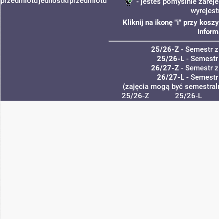
przedmiotu
jednostki
przedmiotu
- jesteś pomyślnie zareje
wyrejes
Kliknij na ikonę "i" przy kos
inform
25/26-Z
- Semestr 
25/26-L
- Semestr
26/27-Z
- Semestr 
26/27-L
- Semestr
(zajęcia mogą być semestraln
25/26-Z
25/26-L