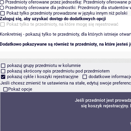
Przedmioty oferowane przez jednostkę:
Przedmioty oferowane pr
Przedmioty oferowane dla jednostki:
Przedmioty dla studentów w
Pokaż tylko przedmioty prowadzone w języku innym niż polski
Zaloguj się, aby uzyskać dostęp do dodatkowych opcji
Pokaż tylko te przedmioty, na które mogę się rejestrować
Konkretniej - pokazuj tylko te przedmioty, dla których istnieje otw
Dodatkowo pokazywane są również te przedmioty, na które jesteś ju
pokazuj grupy przedmiotu w kolumnie
pokazuj skrócony opis przedmiotu pod przedmiotem
pokazuj cykle i koszyki rejestracyjne
dodatkowe informacje 
Jeśli chcesz zmienić te ustawienia na stałe, edytuj swoje prefere
Pokaż opcje
Jeśli przedmiot jest prowa
się koszyk rejestracyjny