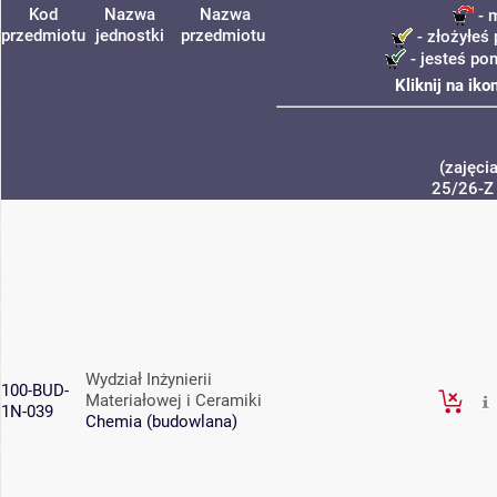
Kod
Nazwa
Nazwa
- 
przedmiotu
jednostki
przedmiotu
- złożyłeś 
- jesteś po
Kliknij na ik
(zajęci
25/26-Z
Wydział Inżynierii
100-BUD-
Materiałowej i Ceramiki
1N-039
Chemia (budowlana)