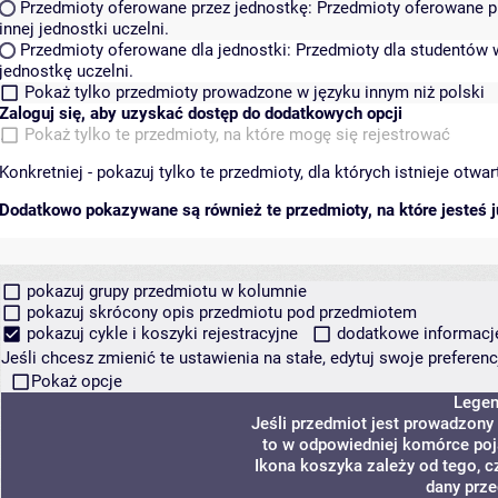
Przedmioty oferowane przez jednostkę:
Przedmioty oferowane pr
innej jednostki uczelni.
Przedmioty oferowane dla jednostki:
Przedmioty dla studentów w
jednostkę uczelni.
Pokaż tylko przedmioty prowadzone w języku innym niż polski
Zaloguj się, aby uzyskać dostęp do dodatkowych opcji
Pokaż tylko te przedmioty, na które mogę się rejestrować
Konkretniej - pokazuj tylko te przedmioty, dla których istnieje otw
Dodatkowo pokazywane są również te przedmioty, na które jesteś ju
pokazuj grupy przedmiotu w kolumnie
pokazuj skrócony opis przedmiotu pod przedmiotem
pokazuj cykle i koszyki rejestracyjne
dodatkowe informacje 
Jeśli chcesz zmienić te ustawienia na stałe, edytuj swoje prefere
Pokaż opcje
Lege
Jeśli przedmiot jest prowadzony
to w odpowiedniej komórce poja
Ikona koszyka zależy od tego, c
dany prze