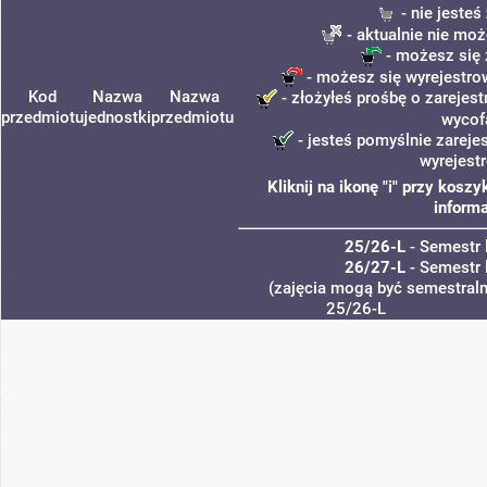
- nie jeste
- aktualnie nie moż
- możesz się 
- możesz się wyrejestro
Kod
Nazwa
Nazwa
- złożyłeś prośbę o zarejest
przedmiotu
jednostki
przedmiotu
wycof
- jesteś pomyślnie zareje
wyrejest
Kliknij na ikonę "i" przy kos
informa
25/26-L
- Semestr 
26/27-L
- Semestr 
(zajęcia mogą być semestralne
25/26-L