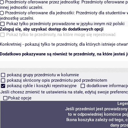
Przedmioty oferowane przez jednostkę:
Przedmioty oferowane pr
innej jednostki uczelni.
Przedmioty oferowane dla jednostki:
Przedmioty dla studentów w
jednostkę uczelni.
Pokaż tylko przedmioty prowadzone w języku innym niż polski
Zaloguj się, aby uzyskać dostęp do dodatkowych opcji
Pokaż tylko te przedmioty, na które mogę się rejestrować
Konkretniej - pokazuj tylko te przedmioty, dla których istnieje otw
Dodatkowo pokazywane są również te przedmioty, na które jesteś ju
pokazuj grupy przedmiotu w kolumnie
pokazuj skrócony opis przedmiotu pod przedmiotem
pokazuj cykle i koszyki rejestracyjne
dodatkowe informacje 
Jeśli chcesz zmienić te ustawienia na stałe, edytuj swoje prefere
Pokaż opcje
Lege
Jeśli przedmiot jest prowadzon
to w odpowiedniej komórce poja
Ikona koszyka zależy od tego, 
dany prz