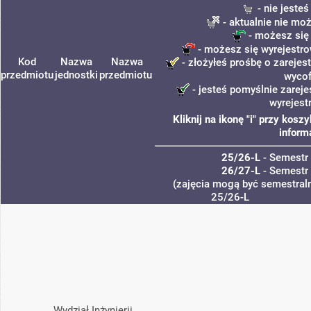
- nie jeste
- aktualnie nie mo
- możesz się
- możesz się wyrejestro
Kod
Nazwa
Nazwa
- złożyłeś prośbę o zarejest
przedmiotu
jednostki
przedmiotu
wycof
- jesteś pomyślnie zareje
wyrejest
Kliknij na ikonę "i" przy kos
inform
25/26-L
- Semestr
26/27-L
- Semestr
(zajęcia mogą być semestraln
25/26-L
Wydział Inżynierii