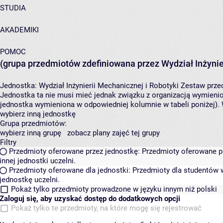
STUDIA
AKADEMIKI
POMOC
(grupa przedmiotów zdefiniowana przez Wydział Inżynier
Jednostka:
Wydział Inżynierii Mechanicznej i Robotyki
Zestaw przed
Jednostka ta nie musi mieć jednak związku z organizacją wymieni
jednostka wymieniona w odpowiedniej kolumnie w tabeli poniżej).
wybierz inną jednostkę
Grupa przedmiotów:
wybierz inną grupę
zobacz plany zajęć tej grupy
Filtry
Przedmioty oferowane przez jednostkę:
Przedmioty oferowane pr
innej jednostki uczelni.
Przedmioty oferowane dla jednostki:
Przedmioty dla studentów w
jednostkę uczelni.
Pokaż tylko przedmioty prowadzone w języku innym niż polski
Zaloguj się, aby uzyskać dostęp do dodatkowych opcji
Pokaż tylko te przedmioty, na które mogę się rejestrować