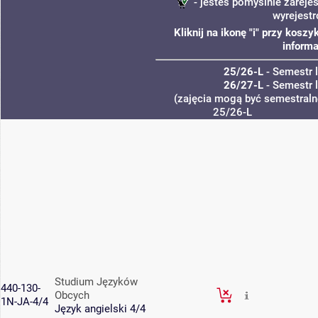
- jesteś pomyślnie zarejes
wyrejest
Kliknij na ikonę "i" przy kos
informa
25/26-L
- Semestr 
26/27-L
- Semestr 
(zajęcia mogą być semestralne
25/26-L
Studium Języków
440-130-
Obcych
1N-JA-4/4
Język angielski 4/4