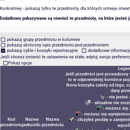
Konkretniej - pokazuj tylko te przedmioty, dla których istnieje otw
Dodatkowo pokazywane są również te przedmioty, na które jesteś ju
pokazuj grupy przedmiotu w kolumnie
pokazuj skrócony opis przedmiotu pod przedmiotem
pokazuj cykle i koszyki rejestracyjne
dodatkowe informacje 
Jeśli chcesz zmienić te ustawienia na stałe, edytuj swoje prefere
Pokaż opcje
Legen
Jeśli przedmiot jest prowadzony
to w odpowiedniej komórce poja
Ikona koszyka zależy od tego, c
dany prze
- nie jeste
- aktualnie nie moż
- możesz się 
- możesz się wyrejestro
Kod
Nazwa
Nazwa
- złożyłeś prośbę o zarejestr
przedmiotu
jednostki
przedmiotu
wycof