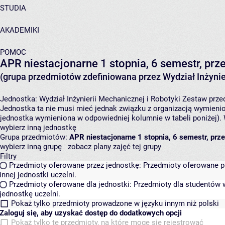
STUDIA
AKADEMIKI
POMOC
APR niestacjonarne 1 stopnia, 6 semestr, p
(grupa przedmiotów zdefiniowana przez Wydział Inżynier
Jednostka:
Wydział Inżynierii Mechanicznej i Robotyki
Zestaw przed
Jednostka ta nie musi mieć jednak związku z organizacją wymieni
jednostka wymieniona w odpowiedniej kolumnie w tabeli poniżej).
wybierz inną jednostkę
Grupa przedmiotów:
APR niestacjonarne 1 stopnia, 6 semestr, pr
wybierz inną grupę
zobacz plany zajęć tej grupy
Filtry
Przedmioty oferowane przez jednostkę:
Przedmioty oferowane pr
innej jednostki uczelni.
Przedmioty oferowane dla jednostki:
Przedmioty dla studentów w
jednostkę uczelni.
Pokaż tylko przedmioty prowadzone w języku innym niż polski
Zaloguj się, aby uzyskać dostęp do dodatkowych opcji
Pokaż tylko te przedmioty, na które mogę się rejestrować