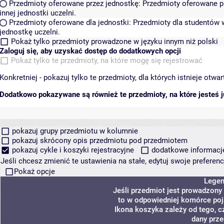
Przedmioty oferowane przez jednostkę:
Przedmioty oferowane pr
innej jednostki uczelni.
Przedmioty oferowane dla jednostki:
Przedmioty dla studentów w
jednostkę uczelni.
Pokaż tylko przedmioty prowadzone w języku innym niż polski
Zaloguj się, aby uzyskać dostęp do dodatkowych opcji
Pokaż tylko te przedmioty, na które mogę się rejestrować
Konkretniej - pokazuj tylko te przedmioty, dla których istnieje otw
Dodatkowo pokazywane są również te przedmioty, na które jesteś ju
pokazuj grupy przedmiotu w kolumnie
pokazuj skrócony opis przedmiotu pod przedmiotem
pokazuj cykle i koszyki rejestracyjne
dodatkowe informacje 
Jeśli chcesz zmienić te ustawienia na stałe, edytuj swoje prefere
Pokaż opcje
Lege
Jeśli przedmiot jest prowadzony
to w odpowiedniej komórce poja
Ikona koszyka zależy od tego, c
dany prze