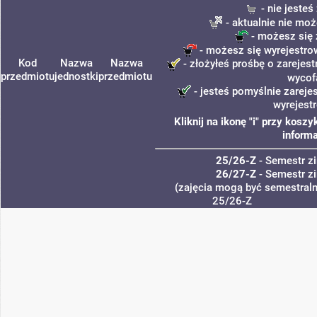
- nie jeste
- aktualnie nie moż
- możesz się 
- możesz się wyrejestro
Kod
Nazwa
Nazwa
- złożyłeś prośbę o zarejest
przedmiotu
jednostki
przedmiotu
wycof
- jesteś pomyślnie zareje
wyrejest
Kliknij na ikonę "i" przy kos
informa
25/26-Z
- Semestr 
26/27-Z
- Semestr 
(zajęcia mogą być semestralne
25/26-Z