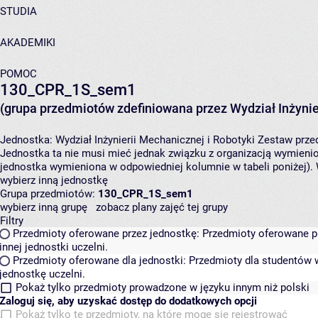
STUDIA
AKADEMIKI
POMOC
130_CPR_1S_sem1
(grupa przedmiotów zdefiniowana przez Wydział Inżynier
Jednostka:
Wydział Inżynierii Mechanicznej i Robotyki
Zestaw przed
Jednostka ta nie musi mieć jednak związku z organizacją wymieni
jednostka wymieniona w odpowiedniej kolumnie w tabeli poniżej).
wybierz inną jednostkę
Grupa przedmiotów:
130_CPR_1S_sem1
wybierz inną grupę
zobacz plany zajęć tej grupy
Filtry
Przedmioty oferowane przez jednostkę:
Przedmioty oferowane pr
innej jednostki uczelni.
Przedmioty oferowane dla jednostki:
Przedmioty dla studentów w
jednostkę uczelni.
Pokaż tylko przedmioty prowadzone w języku innym niż polski
Zaloguj się, aby uzyskać dostęp do dodatkowych opcji
Pokaż tylko te przedmioty, na które mogę się rejestrować