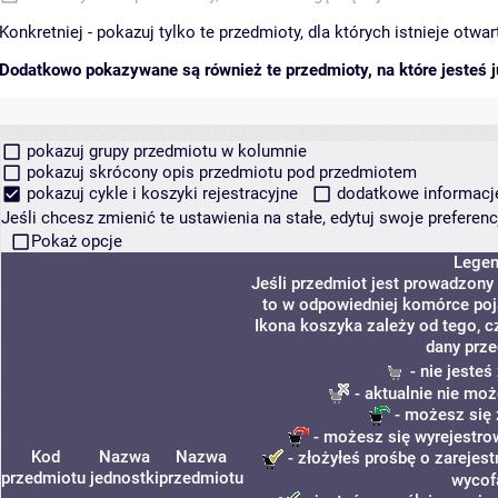
Konkretniej - pokazuj tylko te przedmioty, dla których istnieje otw
Dodatkowo pokazywane są również te przedmioty, na które jesteś ju
pokazuj grupy przedmiotu w kolumnie
pokazuj skrócony opis przedmiotu pod przedmiotem
pokazuj cykle i koszyki rejestracyjne
dodatkowe informacje 
Jeśli chcesz zmienić te ustawienia na stałe, edytuj swoje prefere
Pokaż opcje
Lege
Jeśli przedmiot jest prowadzony
to w odpowiedniej komórce poja
Ikona koszyka zależy od tego, c
dany prze
- nie jeste
- aktualnie nie moż
- możesz się 
- możesz się wyrejestro
Kod
Nazwa
Nazwa
- złożyłeś prośbę o zarejest
przedmiotu
jednostki
przedmiotu
wycof