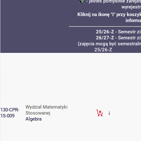
- jesteś pomyślnie zareje
wyrejest
Kliknij na ikonę "i" przy kos
informa
25/26-Z
- Semestr 
26/27-Z
- Semestr 
(zajęcia mogą być semestralne
25/26-Z
Wydział Matematyki
130-CPR-
Stosowanej
1S-009
Algebra