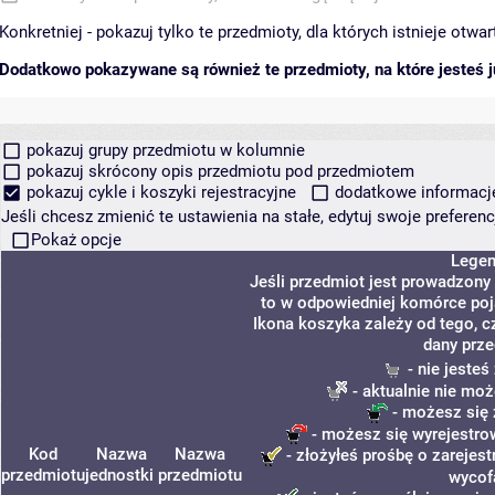
Konkretniej - pokazuj tylko te przedmioty, dla których istnieje otw
Dodatkowo pokazywane są również te przedmioty, na które jesteś ju
pokazuj grupy przedmiotu w kolumnie
pokazuj skrócony opis przedmiotu pod przedmiotem
pokazuj cykle i koszyki rejestracyjne
dodatkowe informacje 
Jeśli chcesz zmienić te ustawienia na stałe, edytuj swoje prefere
Pokaż opcje
Lege
Jeśli przedmiot jest prowadzony
to w odpowiedniej komórce poja
Ikona koszyka zależy od tego, c
dany prze
- nie jeste
- aktualnie nie moż
- możesz się 
- możesz się wyrejestro
Kod
Nazwa
Nazwa
- złożyłeś prośbę o zarejest
przedmiotu
jednostki
przedmiotu
wycof