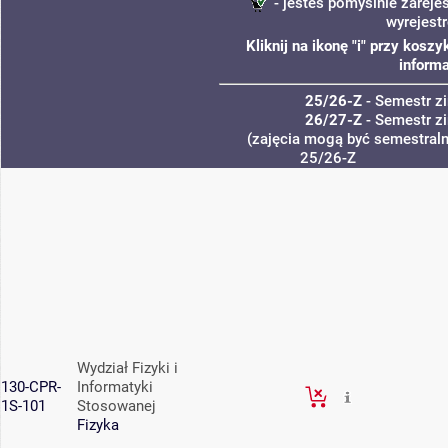
- jesteś pomyślnie zareje
wyrejest
Kliknij na ikonę "i" przy kos
informa
25/26-Z
- Semestr 
26/27-Z
- Semestr 
(zajęcia mogą być semestralne
25/26-Z
Wydział Fizyki i
130-CPR-
Informatyki
1S-101
Stosowanej
Fizyka