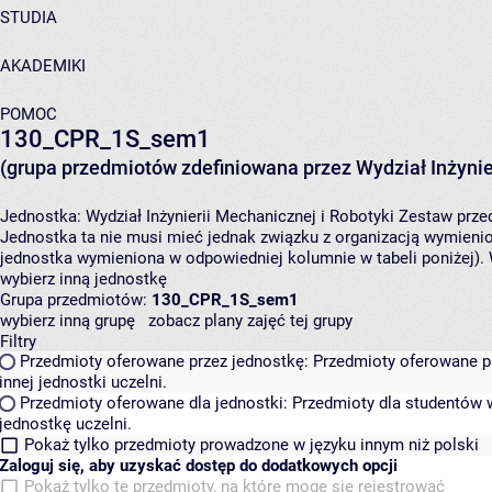
STUDIA
AKADEMIKI
POMOC
130_CPR_1S_sem1
(grupa przedmiotów zdefiniowana przez Wydział Inżynier
Jednostka:
Wydział Inżynierii Mechanicznej i Robotyki
Zestaw przed
Jednostka ta nie musi mieć jednak związku z organizacją wymieni
jednostka wymieniona w odpowiedniej kolumnie w tabeli poniżej).
wybierz inną jednostkę
Grupa przedmiotów:
130_CPR_1S_sem1
wybierz inną grupę
zobacz plany zajęć tej grupy
Filtry
Przedmioty oferowane przez jednostkę:
Przedmioty oferowane pr
innej jednostki uczelni.
Przedmioty oferowane dla jednostki:
Przedmioty dla studentów w
jednostkę uczelni.
Pokaż tylko przedmioty prowadzone w języku innym niż polski
Zaloguj się, aby uzyskać dostęp do dodatkowych opcji
Pokaż tylko te przedmioty, na które mogę się rejestrować