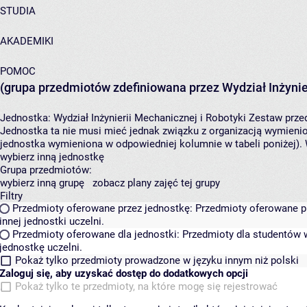
STUDIA
AKADEMIKI
POMOC
(grupa przedmiotów zdefiniowana przez Wydział Inżynier
Jednostka:
Wydział Inżynierii Mechanicznej i Robotyki
Zestaw przed
Jednostka ta nie musi mieć jednak związku z organizacją wymieni
jednostka wymieniona w odpowiedniej kolumnie w tabeli poniżej).
wybierz inną jednostkę
Grupa przedmiotów:
wybierz inną grupę
zobacz plany zajęć tej grupy
Filtry
Przedmioty oferowane przez jednostkę:
Przedmioty oferowane pr
innej jednostki uczelni.
Przedmioty oferowane dla jednostki:
Przedmioty dla studentów w
jednostkę uczelni.
Pokaż tylko przedmioty prowadzone w języku innym niż polski
Zaloguj się, aby uzyskać dostęp do dodatkowych opcji
Pokaż tylko te przedmioty, na które mogę się rejestrować