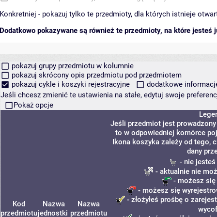
Konkretniej - pokazuj tylko te przedmioty, dla których istnieje otw
Dodatkowo pokazywane są również te przedmioty, na które jesteś ju
pokazuj grupy przedmiotu w kolumnie
pokazuj skrócony opis przedmiotu pod przedmiotem
pokazuj cykle i koszyki rejestracyjne
dodatkowe informacje 
Jeśli chcesz zmienić te ustawienia na stałe, edytuj swoje prefere
Pokaż opcje
Lege
Jeśli przedmiot jest prowadzon
to w odpowiedniej komórce poja
Ikona koszyka zależy od tego, 
dany prz
- nie jeste
- aktualnie nie mo
- możesz się
- możesz się wyrejestro
- złożyłeś prośbę o zarejest
Kod
Nazwa
Nazwa
wycof
przedmiotu
jednostki
przedmiotu