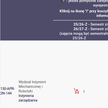
- jesteś pomyślnie zareje
wyrejest
Kliknij na ikonę "i" przy kos
informa
25/26-Z
- Semestr 
26/27-Z
- Semestr 
(zajęcia mogą być semestralne
25/26-Z
Wydział Inżynierii
Mechanicznej i
130-APR-
Robotyki
2N-144
Inżynieria
zarządzania