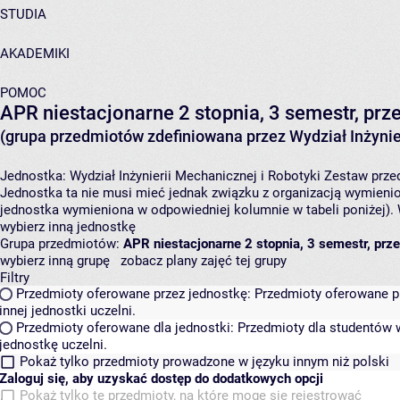
STUDIA
AKADEMIKI
POMOC
APR niestacjonarne 2 stopnia, 3 semestr, p
(grupa przedmiotów zdefiniowana przez Wydział Inżynier
Jednostka:
Wydział Inżynierii Mechanicznej i Robotyki
Zestaw przed
Jednostka ta nie musi mieć jednak związku z organizacją wymieni
jednostka wymieniona w odpowiedniej kolumnie w tabeli poniżej).
wybierz inną jednostkę
Grupa przedmiotów:
APR niestacjonarne 2 stopnia, 3 semestr, pr
wybierz inną grupę
zobacz plany zajęć tej grupy
Filtry
Przedmioty oferowane przez jednostkę:
Przedmioty oferowane pr
innej jednostki uczelni.
Przedmioty oferowane dla jednostki:
Przedmioty dla studentów w
jednostkę uczelni.
Pokaż tylko przedmioty prowadzone w języku innym niż polski
Zaloguj się, aby uzyskać dostęp do dodatkowych opcji
Pokaż tylko te przedmioty, na które mogę się rejestrować