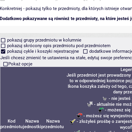
Konkretniej - pokazuj tylko te przedmioty, dla których istnieje otw
Dodatkowo pokazywane są również te przedmioty, na które jesteś ju
pokazuj grupy przedmiotu w kolumnie
pokazuj skrócony opis przedmiotu pod przedmiotem
pokazuj cykle i koszyki rejestracyjne
dodatkowe informacje 
Jeśli chcesz zmienić te ustawienia na stałe, edytuj swoje prefere
Pokaż opcje
Lege
Jeśli przedmiot jest prowadzony
to w odpowiedniej komórce poja
Ikona koszyka zależy od tego, c
dany prze
- nie jeste
- aktualnie nie moż
- możesz się 
- możesz się wyrejestro
Kod
Nazwa
Nazwa
- złożyłeś prośbę o zarejest
przedmiotu
jednostki
przedmiotu
wycof