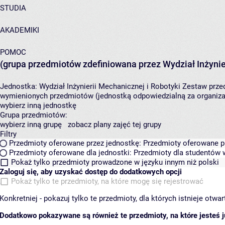
STUDIA
AKADEMIKI
POMOC
(grupa przedmiotów zdefiniowana przez Wydział Inżynier
Jednostka:
Wydział Inżynierii Mechanicznej i Robotyki
Zestaw przed
wymienionych przedmiotów (jednostką odpowiedzialną za organizac
wybierz inną jednostkę
Grupa przedmiotów:
wybierz inną grupę
zobacz plany zajęć tej grupy
Filtry
Przedmioty oferowane przez jednostkę:
Przedmioty oferowane pr
Przedmioty oferowane dla jednostki:
Przedmioty dla studentów w
Pokaż tylko przedmioty prowadzone w języku innym niż polski
Zaloguj się, aby uzyskać dostęp do dodatkowych opcji
Pokaż tylko te przedmioty, na które mogę się rejestrować
Konkretniej - pokazuj tylko te przedmioty, dla których istnieje otw
Dodatkowo pokazywane są również te przedmioty, na które jesteś ju