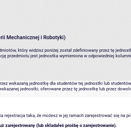
ii Mechanicznej i Robotyki)
miotów, który widzisz poniżej został zdefiniowany przez tę jednost
ję przedmiotu jest jednostka wymieniona w odpowiedniej kolumnie
zez wskazaną jednostkę dla studentów tej jednostki lub studentów 
skazanej jednostki, oferowane przez tę jednostkę lub przez dowoln
arta rejestracja taka, że możesz w jej ramach zarejestrować się na p
ż zarejestrowany (lub składałeś prośbę o zarejestrowanie).