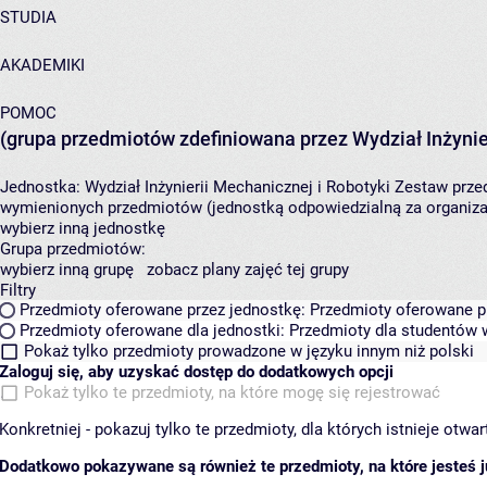
STUDIA
AKADEMIKI
POMOC
(grupa przedmiotów zdefiniowana przez Wydział Inżynier
Jednostka:
Wydział Inżynierii Mechanicznej i Robotyki
Zestaw przed
wymienionych przedmiotów (jednostką odpowiedzialną za organizac
wybierz inną jednostkę
Grupa przedmiotów:
wybierz inną grupę
zobacz plany zajęć tej grupy
Filtry
Przedmioty oferowane przez jednostkę:
Przedmioty oferowane pr
Przedmioty oferowane dla jednostki:
Przedmioty dla studentów w
Pokaż tylko przedmioty prowadzone w języku innym niż polski
Zaloguj się, aby uzyskać dostęp do dodatkowych opcji
Pokaż tylko te przedmioty, na które mogę się rejestrować
Konkretniej - pokazuj tylko te przedmioty, dla których istnieje otw
Dodatkowo pokazywane są również te przedmioty, na które jesteś ju