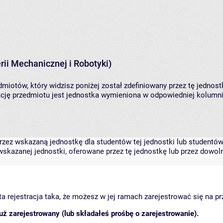
ii Mechanicznej i Robotyki)
miotów, który widzisz poniżej został zdefiniowany przez tę jednost
ję przedmiotu jest jednostka wymieniona w odpowiedniej kolumnie
zez wskazaną jednostkę dla studentów tej jednostki lub studentów 
skazanej jednostki, oferowane przez tę jednostkę lub przez dowoln
arta rejestracja taka, że możesz w jej ramach zarejestrować się na p
ż zarejestrowany (lub składałeś prośbę o zarejestrowanie).