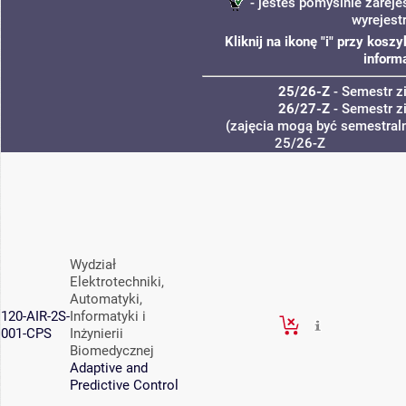
- jesteś pomyślnie zareje
wyrejest
Kliknij na ikonę "i" przy kos
inform
25/26-Z
- Semestr 
26/27-Z
- Semestr 
(zajęcia mogą być semestraln
25/26-Z
Wydział
Elektrotechniki,
Automatyki,
120-AIR-2S-
Informatyki i
001-CPS
Inżynierii
Biomedycznej
Adaptive and
Predictive Control