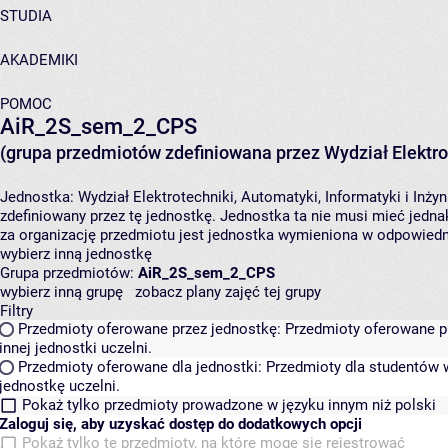
STUDIA
AKADEMIKI
POMOC
AiR_2S_sem_2_CPS
(grupa przedmiotów zdefiniowana przez Wydział Elektrot
Jednostka:
Wydział Elektrotechniki, Automatyki, Informatyki i Inży
zdefiniowany przez tę jednostkę. Jednostka ta nie musi mieć jed
za organizację przedmiotu jest jednostka wymieniona w odpowiedni
wybierz inną jednostkę
Grupa przedmiotów:
AiR_2S_sem_2_CPS
wybierz inną grupę
zobacz plany zajęć tej grupy
Filtry
Przedmioty oferowane przez jednostkę:
Przedmioty oferowane pr
innej jednostki uczelni.
Przedmioty oferowane dla jednostki:
Przedmioty dla studentów w
jednostkę uczelni.
Pokaż tylko przedmioty prowadzone w języku innym niż polski
Zaloguj się, aby uzyskać dostęp do dodatkowych opcji
Pokaż tylko te przedmioty, na które mogę się rejestrować