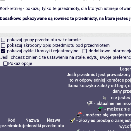
Konkretniej - pokazuj tylko te przedmioty, dla których istnieje otw
Dodatkowo pokazywane są również te przedmioty, na które jesteś ju
pokazuj grupy przedmiotu w kolumnie
pokazuj skrócony opis przedmiotu pod przedmiotem
pokazuj cykle i koszyki rejestracyjne
dodatkowe informacje 
Jeśli chcesz zmienić te ustawienia na stałe, edytuj swoje prefere
Pokaż opcje
Lege
Jeśli przedmiot jest prowadzon
to w odpowiedniej komórce poja
Ikona koszyka zależy od tego, 
dany prz
- nie jeste
- aktualnie nie moż
- możesz się 
- możesz się wyrejestro
Kod
Nazwa
Nazwa
- złożyłeś prośbę o zarejest
przedmiotu
jednostki
przedmiotu
wycof