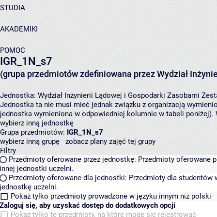
STUDIA
AKADEMIKI
POMOC
IGR_1N_s7
(grupa przedmiotów zdefiniowana przez Wydział Inżynie
Jednostka:
Wydział Inżynierii Lądowej i Gospodarki Zasobami
Zest
Jednostka ta nie musi mieć jednak związku z organizacją wymieni
jednostka wymieniona w odpowiedniej kolumnie w tabeli poniżej).
wybierz inną jednostkę
Grupa przedmiotów:
IGR_1N_s7
wybierz inną grupę
zobacz plany zajęć tej grupy
Filtry
Przedmioty oferowane przez jednostkę:
Przedmioty oferowane pr
innej jednostki uczelni.
Przedmioty oferowane dla jednostki:
Przedmioty dla studentów w
jednostkę uczelni.
Pokaż tylko przedmioty prowadzone w języku innym niż polski
Zaloguj się, aby uzyskać dostęp do dodatkowych opcji
Pokaż tylko te przedmioty, na które mogę się rejestrować