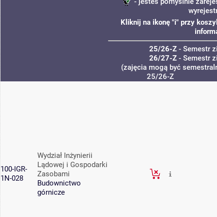
- jesteś pomyślnie zareje
wyrejest
Kliknij na ikonę "i" przy kos
inform
25/26-Z
- Semestr 
26/27-Z
- Semestr 
(zajęcia mogą być semestraln
25/26-Z
Wydział Inżynierii
Lądowej i Gospodarki
100-IGR-
Zasobami
1N-028
Budownictwo
górnicze