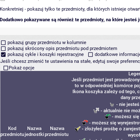
Konkretniej - pokazuj tylko te przedmioty, dla których istnieje otw
Dodatkowo pokazywane są również te przedmioty, na które jesteś ju
pokazuj grupy przedmiotu w kolumnie
pokazuj skrócony opis przedmiotu pod przedmiotem
pokazuj cykle i koszyki rejestracyjne
dodatkowe informacje 
Jeśli chcesz zmienić te ustawienia na stałe, edytuj swoje prefere
Pokaż opcje
Lege
Jeśli przedmiot jest prowadzon
to w odpowiedniej komórce poja
Ikona koszyka zależy od tego, 
dany prz
- nie jeste
- aktualnie nie mo
- możesz się
- możesz się wyrejestro
Kod
Nazwa
Nazwa
- złożyłeś prośbę o zarejest
przedmiotu
jednostki
przedmiotu
wycof