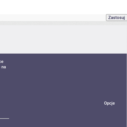
ce
ć na
Opcje