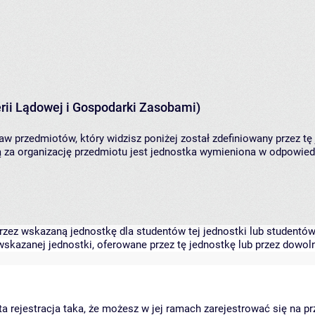
rii Lądowej i Gospodarki Zasobami)
aw przedmiotów, który widzisz poniżej został zdefiniowany przez tę
za organizację przedmiotu jest jednostka wymieniona w odpowiedni
zez wskazaną jednostkę dla studentów tej jednostki lub studentów 
skazanej jednostki, oferowane przez tę jednostkę lub przez dowoln
arta rejestracja taka, że możesz w jej ramach zarejestrować się na p