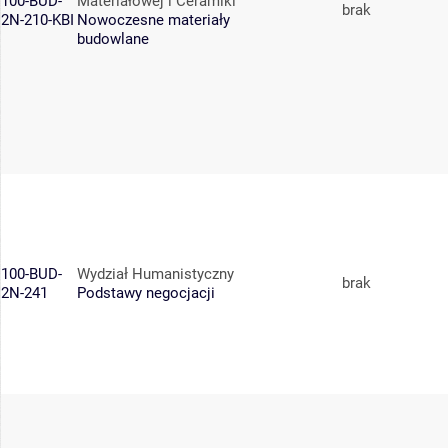
100-BUD-
Materiałowej i Ceramiki
brak
2N-210-KBI
Nowoczesne materiały
budowlane
100-BUD-
Wydział Humanistyczny
brak
2N-241
Podstawy negocjacji