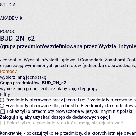
STUDIA
AKADEMIKI
POMOC
BUD_2N_s2
(grupa przedmiotów zdefiniowana przez Wydział Inżynie
Jednostka:
Wydział Inżynierii Lądowej i Gospodarki Zasobami
Zest
organizacją wymienionych przedmiotów (jednostką odpowiedzialną 
Pomocy
.
wybierz inną jednostkę
Grupa przedmiotów:
BUD_2N_s2
wybierz inną grupę
zobacz plany zajęć tej grupy
Filtry
Przedmioty oferowane przez jednostkę:
Przedmioty oferowane pr
Przedmioty oferowane dla jednostki:
Przedmioty dla studentów w
Pokaż tylko przedmioty prowadzone w języku innym niż polski
Zaloguj się, aby uzyskać dostęp do dodatkowych opcji
Pokaż tylko te przedmioty, na które mogę się rejestrować
Konkretniej - pokazuj tylko te przedmioty, dla których istnieje otw