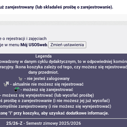
ż zarejestrowany (lub składałeś prośbę o zarejestrowanie).
o rejestracji i zajęciach
ncje w menu
Mój USOSweb
.
Legenda
prowadzony w danym cyklu dydaktycznym, to w odpowiedniej komór
tracyjny. Ikona koszyka zależy od tego, czy możesz się rejestrowa
dany przedmiot.
- nie jesteś zalogowany
- aktualnie nie możesz się rejestrować
- możesz się zarejestrować
- możesz się wyrejestrować (lub wycofać prośbę)
eś prośbę o zarejestrowanie (i nie możesz jej już wycofać)
pomyślnie zarejestrowany (i nie możesz się wyrejestrować)
ikonę "i" przy koszyku, aby uzyskać dodatkowe informacje.
25/26-Z
- Semestr zimowy 2025/2026