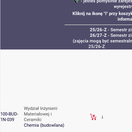
- jesteś pomyślnie zareje
wyrejest
Kliknij na ikonę "i" przy kos
informa
25/26-Z
- Semestr 
26/27-Z
- Semestr 
(zajęcia mogą być semestralne
25/26-Z
Wydział Inżynierii
100-BUD-
Materiałowej i
1N-039
Ceramiki
Chemia (budowlana)