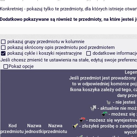
Konkretniej - pokazuj tylko te przedmioty, dla których istnieje otw
Dodatkowo pokazywane są również te przedmioty, na które jesteś ju
pokazuj grupy przedmiotu w kolumnie
pokazuj skrócony opis przedmiotu pod przedmiotem
pokazuj cykle i koszyki rejestracyjne
dodatkowe informacje 
Jeśli chcesz zmienić te ustawienia na stałe, edytuj swoje prefere
Pokaż opcje
Lege
Jeśli przedmiot jest prowadzony
to w odpowiedniej komórce poja
Ikona koszyka zależy od tego, c
dany prze
- nie jeste
- aktualnie nie moż
- możesz się 
- możesz się wyrejestro
Kod
Nazwa
Nazwa
- złożyłeś prośbę o zarejest
przedmiotu
jednostki
przedmiotu
wycof