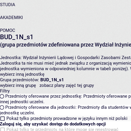
STUDIA
AKADEMIKI
POMOC
BUD_1N_s1
(grupa przedmiotów zdefiniowana przez Wydział Inżynie
Jednostka:
Wydział Inżynierii Lądowej i Gospodarki Zasobami
Zest
Jednostka ta nie musi mieć jednak związku z organizacją wymieni
jednostka wymieniona w odpowiedniej kolumnie w tabeli poniżej).
wybierz inną jednostkę
Grupa przedmiotów:
BUD_1N_s1
wybierz inną grupę
zobacz plany zajęć tej grupy
Filtry
Przedmioty oferowane przez jednostkę:
Przedmioty oferowane pr
innej jednostki uczelni.
Przedmioty oferowane dla jednostki:
Przedmioty dla studentów w
jednostkę uczelni.
Pokaż tylko przedmioty prowadzone w języku innym niż polski
Zaloguj się, aby uzyskać dostęp do dodatkowych opcji
Pokaż tylko te przedmioty, na które mogę się rejestrować