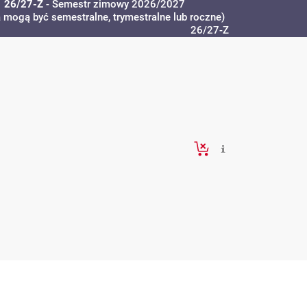
26/27-Z
- Semestr zimowy 2026/2027
a mogą być semestralne, trymestralne lub roczne)
26/27-Z