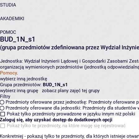
STUDIA
AKADEMIKI
POMOC
BUD_1N_s1
(grupa przedmiotów zdefiniowana przez Wydział Inżynie
Jednostka:
Wydział Inżynierii Lądowej i Gospodarki Zasobami
Zest
organizacją wymienionych przedmiotów (jednostką odpowiedzialną 
Pomocy
.
wybierz inną jednostkę
Grupa przedmiotów:
BUD_1N_s1
wybierz inną grupę
zobacz plany zajęć tej grupy
Filtry
Przedmioty oferowane przez jednostkę:
Przedmioty oferowane pr
Przedmioty oferowane dla jednostki:
Przedmioty dla studentów w
Pokaż tylko przedmioty prowadzone w języku innym niż polski
Zaloguj się, aby uzyskać dostęp do dodatkowych opcji
Pokaż tylko te przedmioty, na które mogę się rejestrować
Konkretniej - pokazuj tylko te przedmioty, dla których istnieje otw