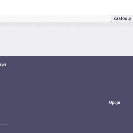
awi
Opcje