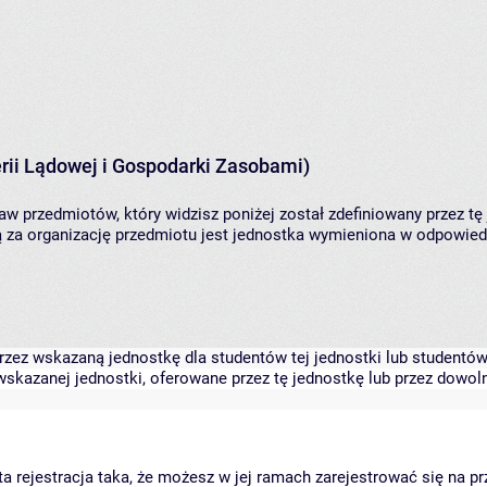
rii Lądowej i Gospodarki Zasobami)
aw przedmiotów, który widzisz poniżej został zdefiniowany przez tę
za organizację przedmiotu jest jednostka wymieniona w odpowiedni
zez wskazaną jednostkę dla studentów tej jednostki lub studentów 
skazanej jednostki, oferowane przez tę jednostkę lub przez dowoln
arta rejestracja taka, że możesz w jej ramach zarejestrować się na p