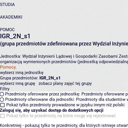
STUDIA
AKADEMIKI
POMOC
IGR_2N_s1
(grupa przedmiotów zdefiniowana przez Wydział Inżynie
Jednostka:
Wydział Inżynierii Lądowej i Gospodarki Zasobami
Zest
organizacją wymienionych przedmiotów (jednostką odpowiedzialną 
Pomocy
.
wybierz inną jednostkę
Grupa przedmiotów:
IGR_2N_s1
wybierz inną grupę
zobacz plany zajęć tej grupy
Filtry
Przedmioty oferowane przez jednostkę:
Przedmioty oferowane pr
Przedmioty oferowane dla jednostki:
Przedmioty dla studentów w
Pokaż tylko przedmioty prowadzone w języku innym niż polski
Zaloguj się, aby uzyskać dostęp do dodatkowych opcji
Pokaż tylko te przedmioty, na które mogę się rejestrować
Konkretniej - pokazuj tylko te przedmioty, dla których istnieje otw