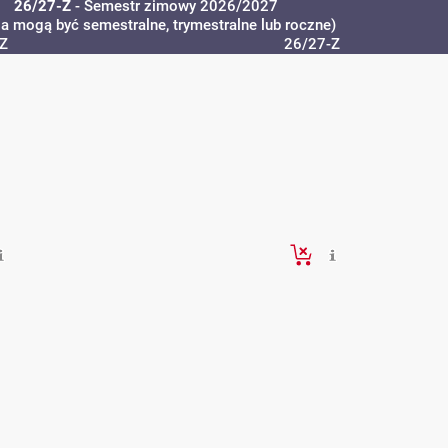
26/27-Z
- Semestr zimowy 2026/2027
ia mogą być semestralne, trymestralne lub roczne)
Z
26/27-Z