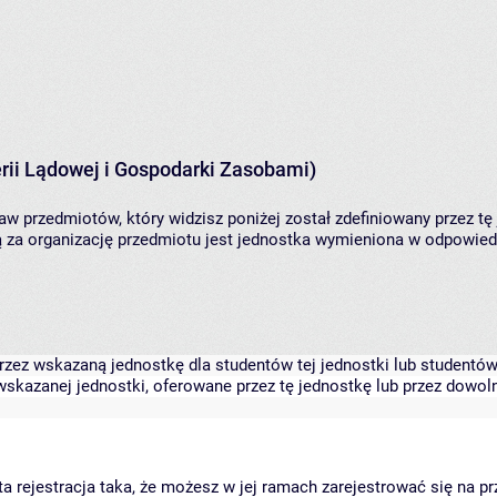
rii Lądowej i Gospodarki Zasobami)
aw przedmiotów, który widzisz poniżej został zdefiniowany przez tę
za organizację przedmiotu jest jednostka wymieniona w odpowiedni
zez wskazaną jednostkę dla studentów tej jednostki lub studentów 
skazanej jednostki, oferowane przez tę jednostkę lub przez dowoln
arta rejestracja taka, że możesz w jej ramach zarejestrować się na p