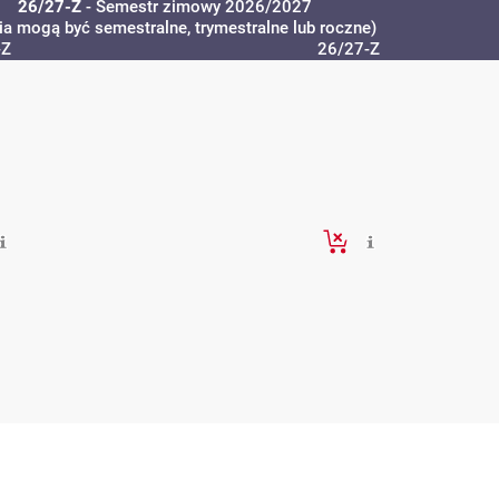
26/27-Z
- Semestr zimowy 2026/2027
ia mogą być semestralne, trymestralne lub roczne)
-Z
26/27-Z