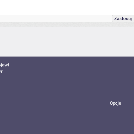
ojawi
ny
Opcje