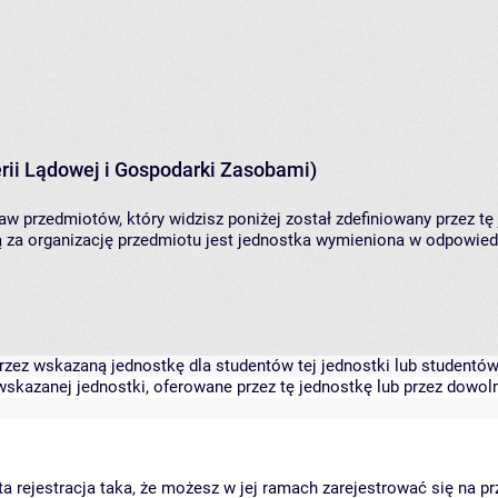
rii Lądowej i Gospodarki Zasobami)
aw przedmiotów, który widzisz poniżej został zdefiniowany przez tę
za organizację przedmiotu jest jednostka wymieniona w odpowiedni
zez wskazaną jednostkę dla studentów tej jednostki lub studentów 
skazanej jednostki, oferowane przez tę jednostkę lub przez dowoln
arta rejestracja taka, że możesz w jej ramach zarejestrować się na p