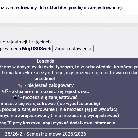
ż zarejestrowany (lub składałeś prośbę o zarejestrowanie).
o rejestracji i zajęciach
ncje w menu
Mój USOSweb
.
Legenda
adzony w danym cyklu dydaktycznym, to w odpowiedniej komórce p
y. Ikona koszyka zależy od tego, czy możesz się rejestrować na da
przedmiot.
- nie jesteś zalogowany
- aktualnie nie możesz się rejestrować
- możesz się zarejestrować
 możesz się wyrejestrować (lub wycofać prośbę)
ś prośbę o zarejestrowanie (i nie możesz jej już wycofać)
omyślnie zarejestrowany (i nie możesz się wyrejestrować)
konę "i" przy koszyku, aby uzyskać dodatkowe informacje.
25/26-Z
- Semestr zimowy 2025/2026