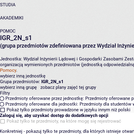
STUDIA
AKADEMIKI
POMOC
IGR_2N_s1
(grupa przedmiotów zdefiniowana przez Wydział Inżynie
Jednostka:
Wydział Inżynierii Lądowej i Gospodarki Zasobami
Zest
organizacją wymienionych przedmiotów (jednostką odpowiedzialną 
Pomocy
.
wybierz inną jednostkę
Grupa przedmiotów:
IGR_2N_s1
wybierz inną grupę
zobacz plany zajęć tej grupy
Filtry
Przedmioty oferowane przez jednostkę:
Przedmioty oferowane pr
Przedmioty oferowane dla jednostki:
Przedmioty dla studentów w
Pokaż tylko przedmioty prowadzone w języku innym niż polski
Zaloguj się, aby uzyskać dostęp do dodatkowych opcji
Pokaż tylko te przedmioty, na które mogę się rejestrować
Konkretniej - pokazuj tylko te przedmioty, dla których istnieje otw