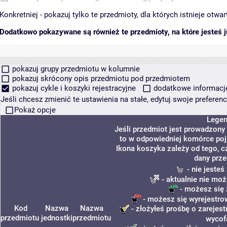
Konkretniej - pokazuj tylko te przedmioty, dla których istnieje otw
Dodatkowo pokazywane są również te przedmioty, na które jesteś ju
pokazuj grupy przedmiotu w kolumnie
pokazuj skrócony opis przedmiotu pod przedmiotem
pokazuj cykle i koszyki rejestracyjne
dodatkowe informacje 
Jeśli chcesz zmienić te ustawienia na stałe, edytuj swoje prefere
Pokaż opcje
Lege
Jeśli przedmiot jest prowadzony
to w odpowiedniej komórce poja
Ikona koszyka zależy od tego, c
dany prze
- nie jeste
- aktualnie nie moż
- możesz się 
- możesz się wyrejestro
Kod
Nazwa
Nazwa
- złożyłeś prośbę o zarejest
przedmiotu
jednostki
przedmiotu
wycof