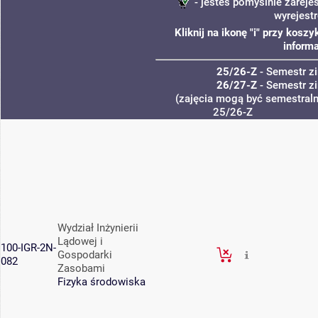
- jesteś pomyślnie zareje
wyrejest
Kliknij na ikonę "i" przy kos
informa
25/26-Z
- Semestr 
26/27-Z
- Semestr 
(zajęcia mogą być semestralne
25/26-Z
Wydział Inżynierii
Lądowej i
100-IGR-2N-
Gospodarki
082
Zasobami
Fizyka środowiska