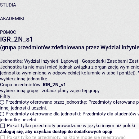
STUDIA
AKADEMIKI
POMOC
IGR_2N_s1
(grupa przedmiotów zdefiniowana przez Wydział Inżynie
Jednostka:
Wydział Inżynierii Lądowej i Gospodarki Zasobami
Zest
Jednostka ta nie musi mieć jednak związku z organizacją wymieni
jednostka wymieniona w odpowiedniej kolumnie w tabeli poniżej).
wybierz inną jednostkę
Grupa przedmiotów:
IGR_2N_s1
wybierz inną grupę
zobacz plany zajęć tej grupy
Filtry
Przedmioty oferowane przez jednostkę:
Przedmioty oferowane pr
innej jednostki uczelni.
Przedmioty oferowane dla jednostki:
Przedmioty dla studentów w
jednostkę uczelni.
Pokaż tylko przedmioty prowadzone w języku innym niż polski
Zaloguj się, aby uzyskać dostęp do dodatkowych opcji
Pokaż tylko te przedmioty, na które mogę się rejestrować