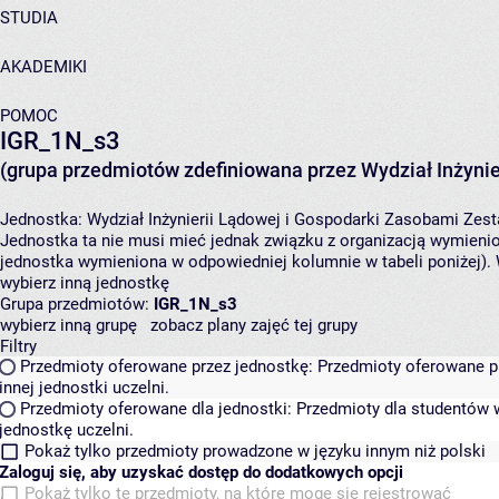
STUDIA
AKADEMIKI
POMOC
IGR_1N_s3
(grupa przedmiotów zdefiniowana przez Wydział Inżynie
Jednostka:
Wydział Inżynierii Lądowej i Gospodarki Zasobami
Zest
Jednostka ta nie musi mieć jednak związku z organizacją wymieni
jednostka wymieniona w odpowiedniej kolumnie w tabeli poniżej).
wybierz inną jednostkę
Grupa przedmiotów:
IGR_1N_s3
wybierz inną grupę
zobacz plany zajęć tej grupy
Filtry
Przedmioty oferowane przez jednostkę:
Przedmioty oferowane pr
innej jednostki uczelni.
Przedmioty oferowane dla jednostki:
Przedmioty dla studentów w
jednostkę uczelni.
Pokaż tylko przedmioty prowadzone w języku innym niż polski
Zaloguj się, aby uzyskać dostęp do dodatkowych opcji
Pokaż tylko te przedmioty, na które mogę się rejestrować