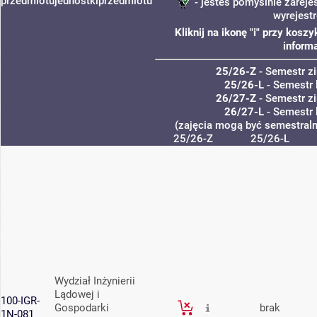
przedmiotu
jednostki
przedmiotu
- jesteś pomyślnie zareje
wyrejest
Kliknij na ikonę "i" przy kos
informa
25/26-Z
- Semestr 
25/26-L
- Semestr 
26/27-Z
- Semestr 
26/27-L
- Semestr 
(zajęcia mogą być semestralne
25/26-Z
25/26-L
Wydział Inżynierii
Lądowej i
100-IGR-
Gospodarki
brak
1N-081