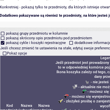
Konkretniej - pokazuj tylko te przedmioty, dla których istnieje otw
Dodatkowo pokazywane są również te przedmioty, na które jesteś ju
pokazuj grupy przedmiotu w kolumnie
pokazuj skrócony opis przedmiotu pod przedmiotem
pokazuj cykle i koszyki rejestracyjne
dodatkowe informacje 
Jeśli chcesz zmienić te ustawienia na stałe, edytuj swoje prefere
Pokaż opcje
Lege
Jeśli przedmiot jest prowadzony
to w odpowiedniej komórce poja
Ikona koszyka zależy od tego, c
dany prze
- nie jeste
- aktualnie nie moż
- możesz się 
- możesz się wyrejestro
- złożyłeś prośbę o zarejest
Kod
Nazwa
Nazwa
wycof