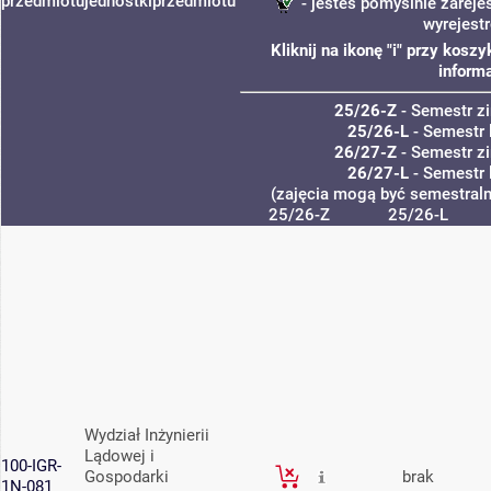
przedmiotu
jednostki
przedmiotu
- jesteś pomyślnie zareje
wyrejest
Kliknij na ikonę "i" przy kos
informa
25/26-Z
- Semestr 
25/26-L
- Semestr 
26/27-Z
- Semestr 
26/27-L
- Semestr 
(zajęcia mogą być semestralne
25/26-Z
25/26-L
Wydział Inżynierii
Lądowej i
100-IGR-
Gospodarki
brak
1N-081