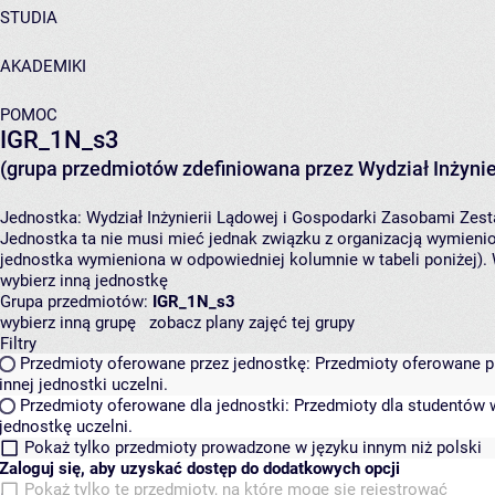
STUDIA
AKADEMIKI
POMOC
IGR_1N_s3
(grupa przedmiotów zdefiniowana przez Wydział Inżynie
Jednostka:
Wydział Inżynierii Lądowej i Gospodarki Zasobami
Zest
Jednostka ta nie musi mieć jednak związku z organizacją wymieni
jednostka wymieniona w odpowiedniej kolumnie w tabeli poniżej).
wybierz inną jednostkę
Grupa przedmiotów:
IGR_1N_s3
wybierz inną grupę
zobacz plany zajęć tej grupy
Filtry
Przedmioty oferowane przez jednostkę:
Przedmioty oferowane pr
innej jednostki uczelni.
Przedmioty oferowane dla jednostki:
Przedmioty dla studentów w
jednostkę uczelni.
Pokaż tylko przedmioty prowadzone w języku innym niż polski
Zaloguj się, aby uzyskać dostęp do dodatkowych opcji
Pokaż tylko te przedmioty, na które mogę się rejestrować