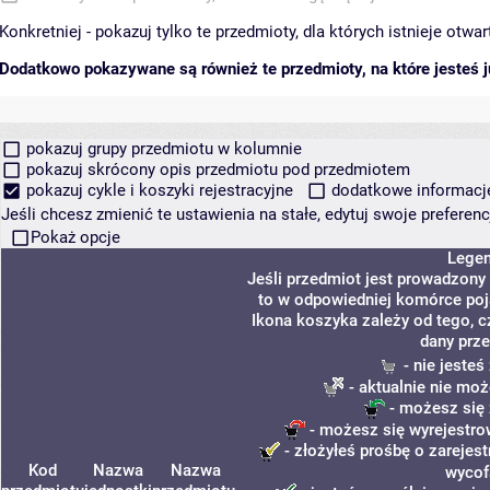
Konkretniej - pokazuj tylko te przedmioty, dla których istnieje otw
Dodatkowo pokazywane są również te przedmioty, na które jesteś ju
pokazuj grupy przedmiotu w kolumnie
pokazuj skrócony opis przedmiotu pod przedmiotem
pokazuj cykle i koszyki rejestracyjne
dodatkowe informacje 
Jeśli chcesz zmienić te ustawienia na stałe, edytuj swoje prefere
Pokaż opcje
Lege
Jeśli przedmiot jest prowadzony
to w odpowiedniej komórce poja
Ikona koszyka zależy od tego, c
dany prze
- nie jeste
- aktualnie nie moż
- możesz się 
- możesz się wyrejestro
- złożyłeś prośbę o zarejest
Kod
Nazwa
Nazwa
wycof