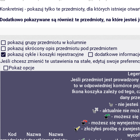
Konkretniej - pokazuj tylko te przedmioty, dla których istnieje otw
Dodatkowo pokazywane są również te przedmioty, na które jesteś ju
pokazuj grupy przedmiotu w kolumnie
pokazuj skrócony opis przedmiotu pod przedmiotem
pokazuj cykle i koszyki rejestracyjne
dodatkowe informacje 
Jeśli chcesz zmienić te ustawienia na stałe, edytuj swoje prefere
Pokaż opcje
Lege
Jeśli przedmiot jest prowadzony
to w odpowiedniej komórce poja
Ikona koszyka zależy od tego, c
dany prze
- nie jeste
- aktualnie nie moż
- możesz się 
- możesz się wyrejestro
- złożyłeś prośbę o zarejest
Kod
Nazwa
Nazwa
wycof