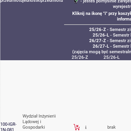
przedmiotu
jednostki
przedmiotu
- jesteś pomyślnie zareje
wyrejest
Kliknij na ikonę "i" przy kos
informa
25/26-Z
- Semestr 
25/26-L
- Semestr 
26/27-Z
- Semestr 
26/27-L
- Semestr 
(zajęcia mogą być semestralne
25/26-Z
25/26-L
Wydział Inżynierii
Lądowej i
100-IGR-
Gospodarki
brak
1N-081