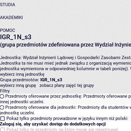
STUDIA
AKADEMIKI
POMOC
IGR_1N_s3
(grupa przedmiotów zdefiniowana przez Wydział Inżynie
Jednostka:
Wydział Inżynierii Lądowej i Gospodarki Zasobami
Zest
Jednostka ta nie musi mieć jednak związku z organizacją wymieni
jednostka wymieniona w odpowiedniej kolumnie w tabeli poniżej).
wybierz inną jednostkę
Grupa przedmiotów:
IGR_1N_s3
wybierz inną grupę
zobacz plany zajęć tej grupy
Filtry
Przedmioty oferowane przez jednostkę:
Przedmioty oferowane pr
innej jednostki uczelni.
Przedmioty oferowane dla jednostki:
Przedmioty dla studentów w
jednostkę uczelni.
Pokaż tylko przedmioty prowadzone w języku innym niż polski
Zaloguj się, aby uzyskać dostęp do dodatkowych opcji
Pokaż tylko te przedmioty, na które mogę się rejestrować