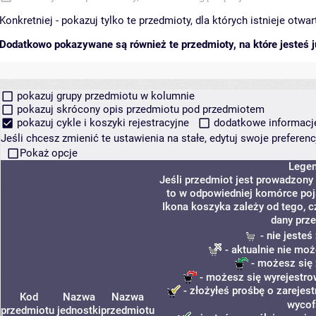
Konkretniej - pokazuj tylko te przedmioty, dla których istnieje otw
Dodatkowo pokazywane są również te przedmioty, na które jesteś ju
pokazuj grupy przedmiotu w kolumnie
pokazuj skrócony opis przedmiotu pod przedmiotem
pokazuj cykle i koszyki rejestracyjne
dodatkowe informacje 
Jeśli chcesz zmienić te ustawienia na stałe, edytuj swoje prefere
Pokaż opcje
Lege
Jeśli przedmiot jest prowadzony
to w odpowiedniej komórce poja
Ikona koszyka zależy od tego, c
dany prze
- nie jeste
- aktualnie nie moż
- możesz się 
- możesz się wyrejestro
- złożyłeś prośbę o zarejest
Kod
Nazwa
Nazwa
wycof
przedmiotu
jednostki
przedmiotu