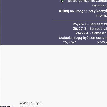
- jesteś pomyślnie zareje
wyrejest
Kliknij na ikonę "i" przy kos
informa
25/26-Z
- Semestr 
26/27-Z
- Semestr 
26/27-L
- Semestr 
(zajęcia mogą być semestralne
25/26-Z
26/27
Wydział Fizyki i