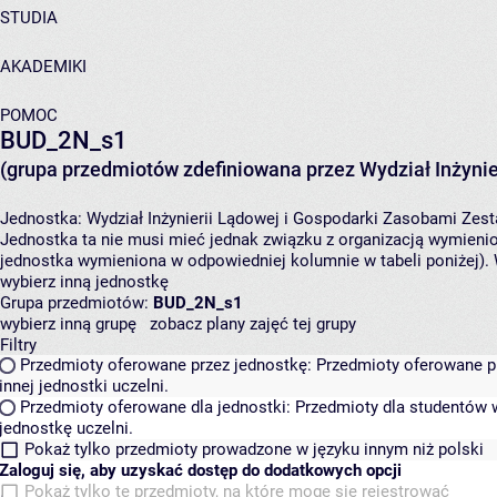
STUDIA
AKADEMIKI
POMOC
BUD_2N_s1
(grupa przedmiotów zdefiniowana przez Wydział Inżynie
Jednostka:
Wydział Inżynierii Lądowej i Gospodarki Zasobami
Zest
Jednostka ta nie musi mieć jednak związku z organizacją wymieni
jednostka wymieniona w odpowiedniej kolumnie w tabeli poniżej).
wybierz inną jednostkę
Grupa przedmiotów:
BUD_2N_s1
wybierz inną grupę
zobacz plany zajęć tej grupy
Filtry
Przedmioty oferowane przez jednostkę:
Przedmioty oferowane pr
innej jednostki uczelni.
Przedmioty oferowane dla jednostki:
Przedmioty dla studentów w
jednostkę uczelni.
Pokaż tylko przedmioty prowadzone w języku innym niż polski
Zaloguj się, aby uzyskać dostęp do dodatkowych opcji
Pokaż tylko te przedmioty, na które mogę się rejestrować