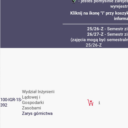
- jesteś pomyślnie zareje
wyrejest
Kliknij na ikonę "i" przy kos
informa
25/26-Z
- Semestr 
26/27-Z
- Semestr 
(zajęcia mogą być semestralne
25/26-Z
Wydział Inżynierii
Lądowej i
100-IGR-1S-
Gospodarki
392
Zasobami
Zarys górnictwa