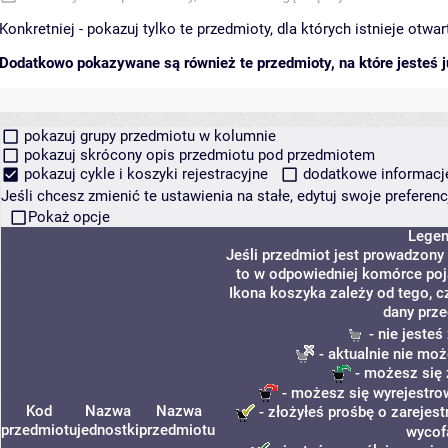
Konkretniej - pokazuj tylko te przedmioty, dla których istnieje otw
Dodatkowo pokazywane są również te przedmioty, na które jesteś ju
pokazuj grupy przedmiotu w kolumnie
pokazuj skrócony opis przedmiotu pod przedmiotem
pokazuj cykle i koszyki rejestracyjne
dodatkowe informacje 
Jeśli chcesz zmienić te ustawienia na stałe, edytuj swoje prefere
Pokaż opcje
Lege
Jeśli przedmiot jest prowadzony
to w odpowiedniej komórce poja
Ikona koszyka zależy od tego, c
dany prze
- nie jeste
- aktualnie nie moż
- możesz się 
- możesz się wyrejestro
Kod
Nazwa
Nazwa
- złożyłeś prośbę o zarejest
przedmiotu
jednostki
przedmiotu
wycof