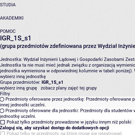
STUDIA
AKADEMIKI
POMOC
IGR_1S_s1
(grupa przedmiotów zdefiniowana przez Wydział Inżynie
Jednostka:
Wydział Inżynierii Lądowej i Gospodarki Zasobami
Zest
Jednostka ta nie musi mieć jednak związku z organizacją wymieni
jednostka wymieniona w odpowiedniej kolumnie w tabeli poniżej).
wybierz inną jednostkę
Grupa przedmiotów:
IGR_1S_s1
wybierz inną grupę
zobacz plany zajęć tej grupy
Filtry
Przedmioty oferowane przez jednostkę:
Przedmioty oferowane pr
innej jednostki uczelni.
Przedmioty oferowane dla jednostki:
Przedmioty dla studentów w
jednostkę uczelni.
Pokaż tylko przedmioty prowadzone w języku innym niż polski
Zaloguj się, aby uzyskać dostęp do dodatkowych opcji
Pokaż tylko te przedmioty, na które mogę się rejestrować