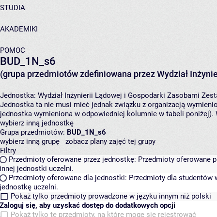
STUDIA
AKADEMIKI
POMOC
BUD_1N_s6
(grupa przedmiotów zdefiniowana przez Wydział Inżynie
Jednostka:
Wydział Inżynierii Lądowej i Gospodarki Zasobami
Zest
Jednostka ta nie musi mieć jednak związku z organizacją wymieni
jednostka wymieniona w odpowiedniej kolumnie w tabeli poniżej).
wybierz inną jednostkę
Grupa przedmiotów:
BUD_1N_s6
wybierz inną grupę
zobacz plany zajęć tej grupy
Filtry
Przedmioty oferowane przez jednostkę:
Przedmioty oferowane pr
innej jednostki uczelni.
Przedmioty oferowane dla jednostki:
Przedmioty dla studentów w
jednostkę uczelni.
Pokaż tylko przedmioty prowadzone w języku innym niż polski
Zaloguj się, aby uzyskać dostęp do dodatkowych opcji
Pokaż tylko te przedmioty, na które mogę się rejestrować