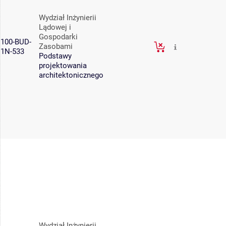
Wydział Inżynierii
Lądowej i
Gospodarki
100-BUD-
Zasobami
1N-533
Podstawy
projektowania
architektonicznego
Wydział Inżynierii