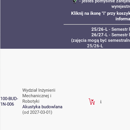
- jesteś pomyślnie zarejes
wyrejest
Kliknij na ikonę "i" przy kos
informa
25/26-L
- Semestr 
26/27-L
- Semestr 
(zajęcia mogą być semestralne
25/26-L
Wydział Inżynierii
Mechanicznej i
100-BUD-
Robotyki
1N-006
Akustyka budowlana
(od 2027-03-01)