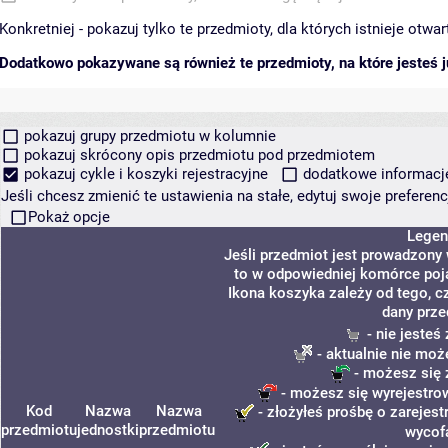
Konkretniej - pokazuj tylko te przedmioty, dla których istnieje otw
Dodatkowo pokazywane są również te przedmioty, na które jesteś ju
pokazuj grupy przedmiotu w kolumnie
pokazuj skrócony opis przedmiotu pod przedmiotem
pokazuj cykle i koszyki rejestracyjne
dodatkowe informacje 
Jeśli chcesz zmienić te ustawienia na stałe, edytuj swoje prefere
Pokaż opcje
Legen
Jeśli przedmiot jest prowadzony
to w odpowiedniej komórce poja
Ikona koszyka zależy od tego, c
dany prze
- nie jeste
- aktualnie nie moż
- możesz się 
- możesz się wyrejestro
Kod
Nazwa
Nazwa
- złożyłeś prośbę o zarejestr
przedmiotu
jednostki
przedmiotu
wycof