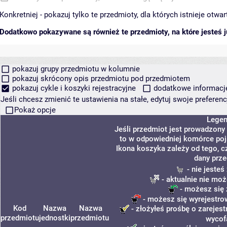
Konkretniej - pokazuj tylko te przedmioty, dla których istnieje otw
Dodatkowo pokazywane są również te przedmioty, na które jesteś ju
pokazuj grupy przedmiotu w kolumnie
pokazuj skrócony opis przedmiotu pod przedmiotem
pokazuj cykle i koszyki rejestracyjne
dodatkowe informacje 
Jeśli chcesz zmienić te ustawienia na stałe, edytuj swoje prefere
Pokaż opcje
Lege
Jeśli przedmiot jest prowadzony
to w odpowiedniej komórce poja
Ikona koszyka zależy od tego, c
dany prze
- nie jeste
- aktualnie nie moż
- możesz się 
- możesz się wyrejestro
Kod
Nazwa
Nazwa
- złożyłeś prośbę o zarejest
przedmiotu
jednostki
przedmiotu
wycof