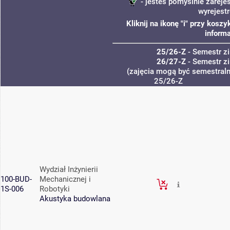
- jesteś pomyślnie zareje
wyrejest
Kliknij na ikonę "i" przy kos
informa
25/26-Z
- Semestr 
26/27-Z
- Semestr 
(zajęcia mogą być semestralne
25/26-Z
Wydział Inżynierii
100-BUD-
Mechanicznej i
1S-006
Robotyki
Akustyka budowlana