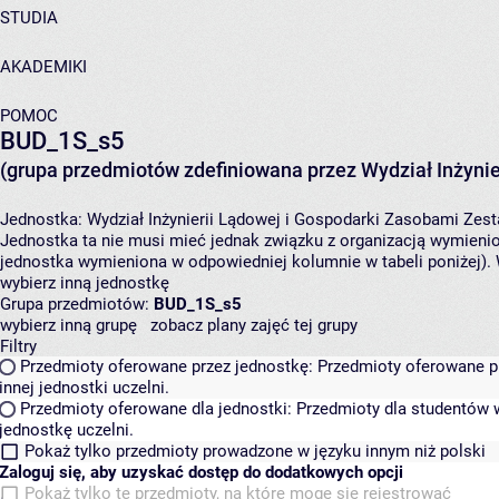
STUDIA
AKADEMIKI
POMOC
BUD_1S_s5
(grupa przedmiotów zdefiniowana przez Wydział Inżynie
Jednostka:
Wydział Inżynierii Lądowej i Gospodarki Zasobami
Zest
Jednostka ta nie musi mieć jednak związku z organizacją wymieni
jednostka wymieniona w odpowiedniej kolumnie w tabeli poniżej).
wybierz inną jednostkę
Grupa przedmiotów:
BUD_1S_s5
wybierz inną grupę
zobacz plany zajęć tej grupy
Filtry
Przedmioty oferowane przez jednostkę:
Przedmioty oferowane pr
innej jednostki uczelni.
Przedmioty oferowane dla jednostki:
Przedmioty dla studentów w
jednostkę uczelni.
Pokaż tylko przedmioty prowadzone w języku innym niż polski
Zaloguj się, aby uzyskać dostęp do dodatkowych opcji
Pokaż tylko te przedmioty, na które mogę się rejestrować