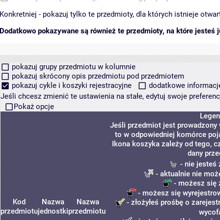
Konkretniej - pokazuj tylko te przedmioty, dla których istnieje otw
Dodatkowo pokazywane są również te przedmioty, na które jesteś ju
pokazuj grupy przedmiotu w kolumnie
pokazuj skrócony opis przedmiotu pod przedmiotem
pokazuj cykle i koszyki rejestracyjne
dodatkowe informacje 
Jeśli chcesz zmienić te ustawienia na stałe, edytuj swoje prefere
Pokaż opcje
Legen
Jeśli przedmiot jest prowadzony
to w odpowiedniej komórce poja
Ikona koszyka zależy od tego, c
dany prze
- nie jeste
- aktualnie nie moż
- możesz się 
- możesz się wyrejestro
Kod
Nazwa
Nazwa
- złożyłeś prośbę o zarejestr
przedmiotu
jednostki
przedmiotu
wycof