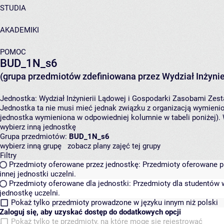
STUDIA
AKADEMIKI
POMOC
BUD_1N_s6
(grupa przedmiotów zdefiniowana przez Wydział Inżynie
Jednostka:
Wydział Inżynierii Lądowej i Gospodarki Zasobami
Zest
Jednostka ta nie musi mieć jednak związku z organizacją wymieni
jednostka wymieniona w odpowiedniej kolumnie w tabeli poniżej).
wybierz inną jednostkę
Grupa przedmiotów:
BUD_1N_s6
wybierz inną grupę
zobacz plany zajęć tej grupy
Filtry
Przedmioty oferowane przez jednostkę:
Przedmioty oferowane pr
innej jednostki uczelni.
Przedmioty oferowane dla jednostki:
Przedmioty dla studentów w
jednostkę uczelni.
Pokaż tylko przedmioty prowadzone w języku innym niż polski
Zaloguj się, aby uzyskać dostęp do dodatkowych opcji
Pokaż tylko te przedmioty, na które mogę się rejestrować