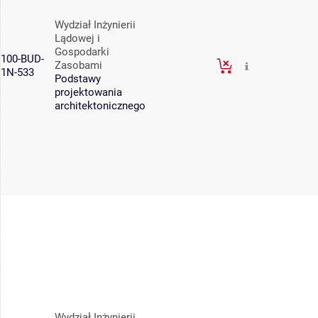
Wydział Inżynierii
Lądowej i
Gospodarki
100-BUD-
Zasobami
1N-533
Podstawy
projektowania
architektonicznego
Wydział Inżynierii