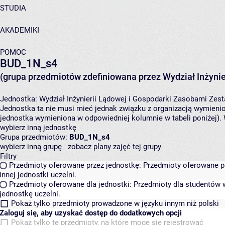
STUDIA
AKADEMIKI
POMOC
BUD_1N_s4
(grupa przedmiotów zdefiniowana przez Wydział Inżynie
Jednostka:
Wydział Inżynierii Lądowej i Gospodarki Zasobami
Zest
Jednostka ta nie musi mieć jednak związku z organizacją wymieni
jednostka wymieniona w odpowiedniej kolumnie w tabeli poniżej).
wybierz inną jednostkę
Grupa przedmiotów:
BUD_1N_s4
wybierz inną grupę
zobacz plany zajęć tej grupy
Filtry
Przedmioty oferowane przez jednostkę:
Przedmioty oferowane pr
innej jednostki uczelni.
Przedmioty oferowane dla jednostki:
Przedmioty dla studentów w
jednostkę uczelni.
Pokaż tylko przedmioty prowadzone w języku innym niż polski
Zaloguj się, aby uzyskać dostęp do dodatkowych opcji
Pokaż tylko te przedmioty, na które mogę się rejestrować