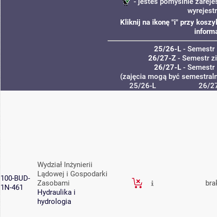
- jesteś pomyślnie zareje
wyrejest
Kliknij na ikonę "i" przy kos
inform
25/26-L
- Semestr 
26/27-Z
- Semestr 
26/27-L
- Semestr 
(zajęcia mogą być semestraln
25/26-L
26/2
Wydział Inżynierii
Lądowej i Gospodarki
100-BUD-
Zasobami
bra
1N-461
Hydraulika i
hydrologia