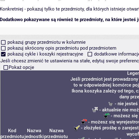
Konkretniej - pokazuj tylko te przedmioty, dla których istnieje otw
Dodatkowo pokazywane są również te przedmioty, na które jesteś ju
pokazuj grupy przedmiotu w kolumnie
pokazuj skrócony opis przedmiotu pod przedmiotem
pokazuj cykle i koszyki rejestracyjne
dodatkowe informacje 
Jeśli chcesz zmienić te ustawienia na stałe, edytuj swoje prefere
Pokaż opcje
Lege
Jeśli przedmiot jest prowadzon
to w odpowiedniej komórce poja
Ikona koszyka zależy od tego, 
dany prz
- nie jeste
- aktualnie nie moż
- możesz się 
- możesz się wyrejestro
- złożyłeś prośbę o zarejest
Kod
Nazwa
Nazwa
wycof
przedmiotu
jednostki
przedmiotu