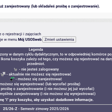
ż zarejestrowany (lub składałeś prośbę o zarejestrowanie).
o rejestracji i zajęciach
ncje w menu
Mój USOSweb
.
Legenda
adzony w danym cyklu dydaktycznym, to w odpowiedniej komórce po
. Ikona koszyka zależy od tego, czy możesz się rejestrować na dan
przedmiot.
- nie jesteś zalogowany
- aktualnie nie możesz się rejestrować
- możesz się zarejestrować
możesz się wyrejestrować (lub wycofać prośbę)
 prośbę o zarejestrowanie (i nie możesz jej już wycofać)
omyślnie zarejestrowany (i nie możesz się wyrejestrować)
konę "i" przy koszyku, aby uzyskać dodatkowe informacje.
25/26-Z
- Semestr zimowy 2025/2026