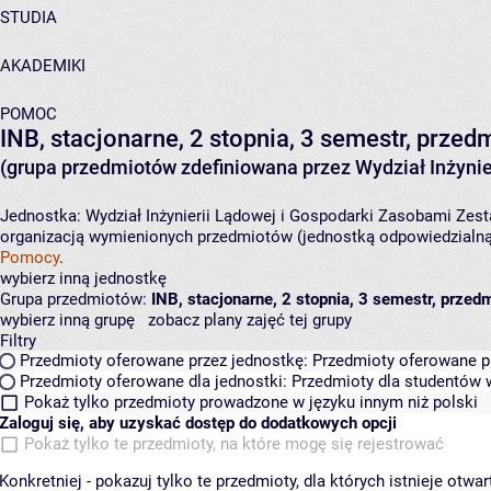
STUDIA
AKADEMIKI
POMOC
INB, stacjonarne, 2 stopnia, 3 semestr, przedm
(grupa przedmiotów zdefiniowana przez Wydział Inżynie
Jednostka:
Wydział Inżynierii Lądowej i Gospodarki Zasobami
Zest
organizacją wymienionych przedmiotów (jednostką odpowiedzialną 
Pomocy
.
wybierz inną jednostkę
Grupa przedmiotów:
INB, stacjonarne, 2 stopnia, 3 semestr, przedm
wybierz inną grupę
zobacz plany zajęć tej grupy
Filtry
Przedmioty oferowane przez jednostkę:
Przedmioty oferowane pr
Przedmioty oferowane dla jednostki:
Przedmioty dla studentów w
Pokaż tylko przedmioty prowadzone w języku innym niż polski
Zaloguj się, aby uzyskać dostęp do dodatkowych opcji
Pokaż tylko te przedmioty, na które mogę się rejestrować
Konkretniej - pokazuj tylko te przedmioty, dla których istnieje otw