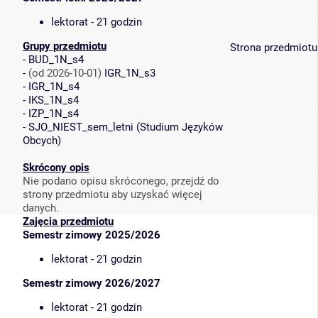
lektorat - 21 godzin
Grupy przedmiotu
Strona przedmiotu
-
BUD_1N_s4
-
(od 2026-10-01)
IGR_1N_s3
-
IGR_1N_s4
-
IKS_1N_s4
-
IZP_1N_s4
-
SJO_NIEST_sem_letni
(
Studium Języków
Obcych
)
Skrócony opis
Nie podano opisu skróconego, przejdź do
strony przedmiotu aby uzyskać więcej
danych.
Zajęcia przedmiotu
Semestr zimowy 2025/2026
lektorat - 21 godzin
Semestr zimowy 2026/2027
lektorat - 21 godzin