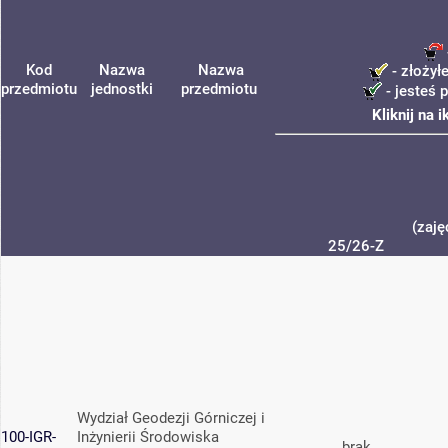
Kod
Nazwa
Nazwa
- złożył
przedmiotu
jednostki
przedmiotu
- jesteś 
Kliknij na 
(zaję
25/26-Z
Wydział Geodezji Górniczej i
100-IGR-
Inżynierii Środowiska
brak