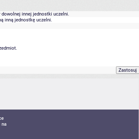
dowolnej innej jednostki uczelni.
ą inną jednostkę uczelni.
rzedmiot.
ce
ć na