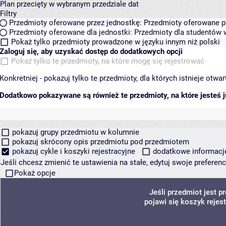
Plan przecięty w wybranym przedziale dat
Filtry
Przedmioty oferowane przez jednostkę:
Przedmioty oferowane pr
Przedmioty oferowane dla jednostki:
Przedmioty dla studentów w
Pokaż tylko przedmioty prowadzone w języku innym niż polski
Zaloguj się, aby uzyskać dostęp do dodatkowych opcji
Pokaż tylko te przedmioty, na które mogę się rejestrować
Konkretniej - pokazuj tylko te przedmioty, dla których istnieje otw
Dodatkowo pokazywane są również te przedmioty, na które jesteś ju
pokazuj grupy przedmiotu w kolumnie
pokazuj skrócony opis przedmiotu pod przedmiotem
pokazuj cykle i koszyki rejestracyjne
dodatkowe informacje 
Jeśli chcesz zmienić te ustawienia na stałe, edytuj swoje prefere
Pokaż opcje
Jeśli przedmiot jest 
pojawi się koszyk rejes