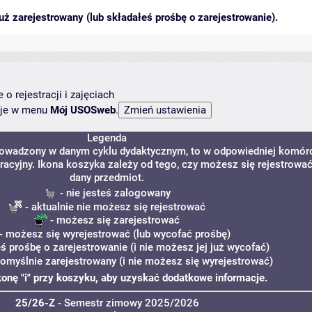
ż zarejestrowany (lub składałeś prośbę o zarejestrowanie).
o rejestracji i zajęciach
ncje w menu
Mój USOSweb
.
Legenda
prowadzony w danym cyklu dydaktycznym, to w odpowiedniej komór
tracyjny. Ikona koszyka zależy od tego, czy możesz się rejestrowa
dany przedmiot.
- nie jesteś zalogowany
- aktualnie nie możesz się rejestrować
- możesz się zarejestrować
- możesz się wyrejestrować (lub wycofać prośbę)
eś prośbę o zarejestrowanie (i nie możesz jej już wycofać)
pomyślnie zarejestrowany (i nie możesz się wyrejestrować)
ikonę "i" przy koszyku, aby uzyskać dodatkowe informacje.
25/26-Z
- Semestr zimowy 2025/2026