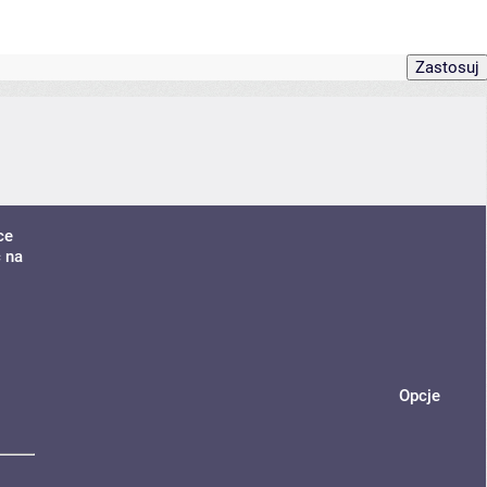
ce
ć na
Opcje