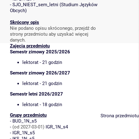
-
SJO_NIEST_sem_letni
(
Studium Języków
Obcych
)
Skrócony opis
Nie podano opisu skróconego, przejdź do
strony przedmiotu aby uzyskać więcej
danych.
Zajęcia przedmiotu
Semestr zimowy 2025/2026
lektorat - 21 godzin
Semestr zimowy 2026/2027
lektorat - 21 godzin
Semestr letni 2026/2027
lektorat - 18 godzin
Grupy przedmiotu
Strona przedmiotu
-
BUD_1N_s5
-
(od 2027-03-01)
IGR_1N_s4
-
IGR_1N_s5
-
IKS_1N_s5