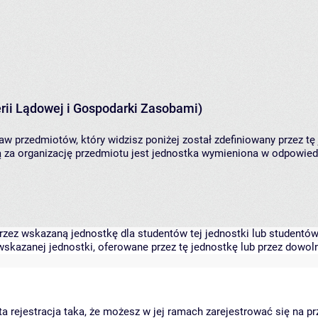
rii Lądowej i Gospodarki Zasobami)
aw przedmiotów, który widzisz poniżej został zdefiniowany przez tę
za organizację przedmiotu jest jednostka wymieniona w odpowiedni
zez wskazaną jednostkę dla studentów tej jednostki lub studentów 
skazanej jednostki, oferowane przez tę jednostkę lub przez dowoln
arta rejestracja taka, że możesz w jej ramach zarejestrować się na p