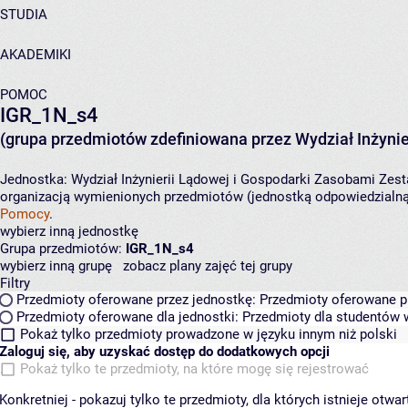
STUDIA
AKADEMIKI
POMOC
IGR_1N_s4
(grupa przedmiotów zdefiniowana przez Wydział Inżynie
Jednostka:
Wydział Inżynierii Lądowej i Gospodarki Zasobami
Zest
organizacją wymienionych przedmiotów (jednostką odpowiedzialną 
Pomocy
.
wybierz inną jednostkę
Grupa przedmiotów:
IGR_1N_s4
wybierz inną grupę
zobacz plany zajęć tej grupy
Filtry
Przedmioty oferowane przez jednostkę:
Przedmioty oferowane pr
Przedmioty oferowane dla jednostki:
Przedmioty dla studentów w
Pokaż tylko przedmioty prowadzone w języku innym niż polski
Zaloguj się, aby uzyskać dostęp do dodatkowych opcji
Pokaż tylko te przedmioty, na które mogę się rejestrować
Konkretniej - pokazuj tylko te przedmioty, dla których istnieje otw