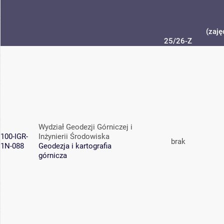
(zaję
25/26-Z
Wydział Geodezji Górniczej i
100-IGR-
Inżynierii Środowiska
brak
1N-088
Geodezja i kartografia
górnicza