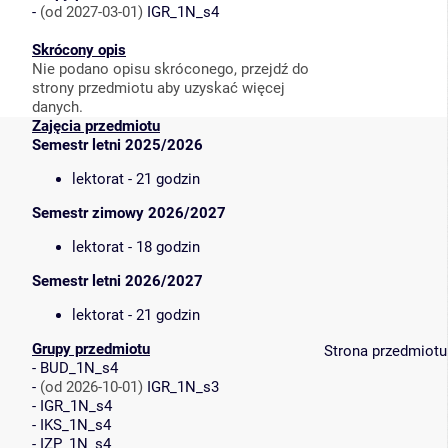
-
(od 2027-03-01)
IGR_1N_s4
Skrócony opis
Nie podano opisu skróconego, przejdź do
strony przedmiotu aby uzyskać więcej
danych.
Zajęcia przedmiotu
Semestr letni 2025/2026
lektorat - 21 godzin
Semestr zimowy 2026/2027
lektorat - 18 godzin
Semestr letni 2026/2027
lektorat - 21 godzin
Grupy przedmiotu
Strona przedmiotu
-
BUD_1N_s4
-
(od 2026-10-01)
IGR_1N_s3
-
IGR_1N_s4
-
IKS_1N_s4
-
IZP_1N_s4