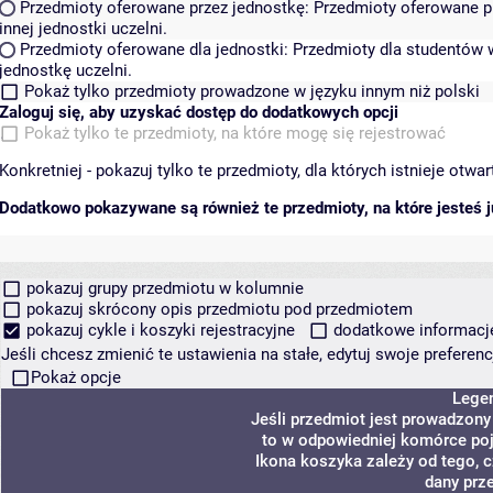
Przedmioty oferowane przez jednostkę:
Przedmioty oferowane pr
innej jednostki uczelni.
Przedmioty oferowane dla jednostki:
Przedmioty dla studentów w
jednostkę uczelni.
Pokaż tylko przedmioty prowadzone w języku innym niż polski
Zaloguj się, aby uzyskać dostęp do dodatkowych opcji
Pokaż tylko te przedmioty, na które mogę się rejestrować
Konkretniej - pokazuj tylko te przedmioty, dla których istnieje otw
Dodatkowo pokazywane są również te przedmioty, na które jesteś ju
pokazuj grupy przedmiotu w kolumnie
pokazuj skrócony opis przedmiotu pod przedmiotem
pokazuj cykle i koszyki rejestracyjne
dodatkowe informacje 
Jeśli chcesz zmienić te ustawienia na stałe, edytuj swoje prefere
Pokaż opcje
Lege
Jeśli przedmiot jest prowadzon
to w odpowiedniej komórce poja
Ikona koszyka zależy od tego, 
dany prz