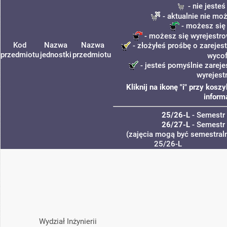
- nie jeste
- aktualnie nie mo
- możesz się
- możesz się wyrejestro
Kod
Nazwa
Nazwa
- złożyłeś prośbę o zarejest
przedmiotu
jednostki
przedmiotu
wycof
- jesteś pomyślnie zareje
wyrejest
Kliknij na ikonę "i" przy kos
inform
25/26-L
- Semestr
26/27-L
- Semestr
(zajęcia mogą być semestraln
25/26-L
Wydział Inżynierii