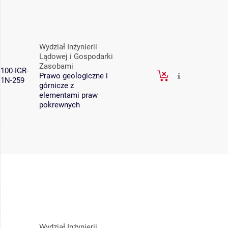
Wydział Inżynierii
Lądowej i Gospodarki
Zasobami
100-IGR-
Prawo geologiczne i
1N-259
górnicze z
elementami praw
pokrewnych
Wydział Inżynierii