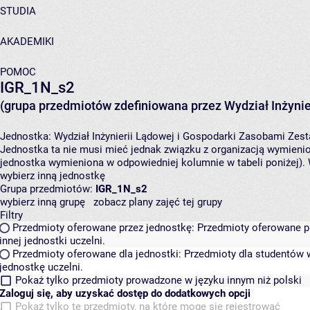
STUDIA
AKADEMIKI
POMOC
IGR_1N_s2
(grupa przedmiotów zdefiniowana przez Wydział Inżynie
Jednostka:
Wydział Inżynierii Lądowej i Gospodarki Zasobami
Zest
Jednostka ta nie musi mieć jednak związku z organizacją wymieni
jednostka wymieniona w odpowiedniej kolumnie w tabeli poniżej).
wybierz inną jednostkę
Grupa przedmiotów:
IGR_1N_s2
wybierz inną grupę
zobacz plany zajęć tej grupy
Filtry
Przedmioty oferowane przez jednostkę:
Przedmioty oferowane pr
innej jednostki uczelni.
Przedmioty oferowane dla jednostki:
Przedmioty dla studentów w
jednostkę uczelni.
Pokaż tylko przedmioty prowadzone w języku innym niż polski
Zaloguj się, aby uzyskać dostęp do dodatkowych opcji
Pokaż tylko te przedmioty, na które mogę się rejestrować