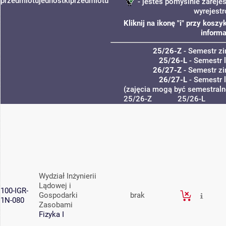
przedmiotu
jednostki
przedmiotu
- jesteś pomyślnie zarejes
wyrejest
Kliknij na ikonę "i" przy kos
informa
25/26-Z
- Semestr z
25/26-L
- Semestr 
26/27-Z
- Semestr z
26/27-L
- Semestr 
(zajęcia mogą być semestralne
25/26-Z
25/26-L
Wydział Inżynierii
Lądowej i
100-IGR-
Gospodarki
brak
1N-080
Zasobami
Fizyka I