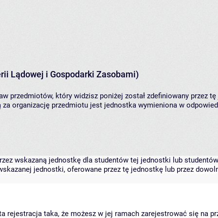
rii Lądowej i Gospodarki Zasobami)
aw przedmiotów, który widzisz poniżej został zdefiniowany przez tę
za organizację przedmiotu jest jednostka wymieniona w odpowiedni
zez wskazaną jednostkę dla studentów tej jednostki lub studentów 
skazanej jednostki, oferowane przez tę jednostkę lub przez dowoln
arta rejestracja taka, że możesz w jej ramach zarejestrować się na p