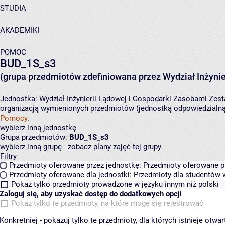
STUDIA
AKADEMIKI
POMOC
BUD_1S_s3
(grupa przedmiotów zdefiniowana przez Wydział Inżynie
Jednostka:
Wydział Inżynierii Lądowej i Gospodarki Zasobami
Zest
organizacją wymienionych przedmiotów (jednostką odpowiedzialną 
Pomocy
.
wybierz inną jednostkę
Grupa przedmiotów:
BUD_1S_s3
wybierz inną grupę
zobacz plany zajęć tej grupy
Filtry
Przedmioty oferowane przez jednostkę:
Przedmioty oferowane pr
Przedmioty oferowane dla jednostki:
Przedmioty dla studentów w
Pokaż tylko przedmioty prowadzone w języku innym niż polski
Zaloguj się, aby uzyskać dostęp do dodatkowych opcji
Pokaż tylko te przedmioty, na które mogę się rejestrować
Konkretniej - pokazuj tylko te przedmioty, dla których istnieje otw