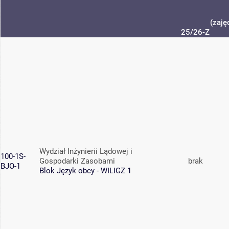
(zaję
25/26-Z
Wydział Inżynierii Lądowej i
100-1S-
Gospodarki Zasobami
brak
BJO-1
Blok Język obcy - WILIGZ 1