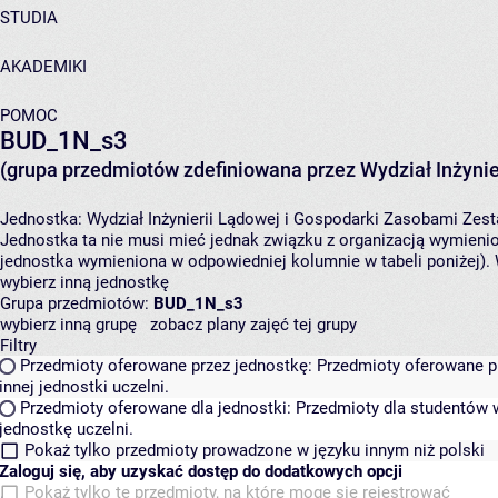
STUDIA
AKADEMIKI
POMOC
BUD_1N_s3
(grupa przedmiotów zdefiniowana przez Wydział Inżynie
Jednostka:
Wydział Inżynierii Lądowej i Gospodarki Zasobami
Zest
Jednostka ta nie musi mieć jednak związku z organizacją wymieni
jednostka wymieniona w odpowiedniej kolumnie w tabeli poniżej).
wybierz inną jednostkę
Grupa przedmiotów:
BUD_1N_s3
wybierz inną grupę
zobacz plany zajęć tej grupy
Filtry
Przedmioty oferowane przez jednostkę:
Przedmioty oferowane pr
innej jednostki uczelni.
Przedmioty oferowane dla jednostki:
Przedmioty dla studentów w
jednostkę uczelni.
Pokaż tylko przedmioty prowadzone w języku innym niż polski
Zaloguj się, aby uzyskać dostęp do dodatkowych opcji
Pokaż tylko te przedmioty, na które mogę się rejestrować