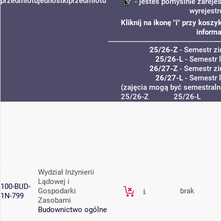
przedmiotu
jednostki
przedmiotu
- jesteś pomyślnie zarejes
wyrejest
Kliknij na ikonę "i" przy kos
informa
25/26-Z
- Semestr z
25/26-L
- Semestr 
26/27-Z
- Semestr z
26/27-L
- Semestr 
(zajęcia mogą być semestralne
25/26-Z
25/26-L
Wydział Inżynierii
Lądowej i
100-BUD-
Gospodarki
brak
1N-799
Zasobami
Budownictwo ogólne