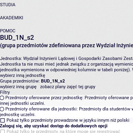
STUDIA
AKADEMIKI
POMOC
BUD_1N_s2
(grupa przedmiotów zdefiniowana przez Wydział Inżynie
Jednostka:
Wydział Inżynierii Lądowej i Gospodarki Zasobami
Zest
Jednostka ta nie musi mieć jednak związku z organizacją wymieni
jednostka wymieniona w odpowiedniej kolumnie w tabeli poniżej).
wybierz inną jednostkę
Grupa przedmiotów:
BUD_1N_s2
wybierz inną grupę
zobacz plany zajęć tej grupy
Filtry
Przedmioty oferowane przez jednostkę:
Przedmioty oferowane pr
innej jednostki uczelni.
Przedmioty oferowane dla jednostki:
Przedmioty dla studentów w
jednostkę uczelni.
Pokaż tylko przedmioty prowadzone w języku innym niż polski
Zaloguj się, aby uzyskać dostęp do dodatkowych opcji
Pokaż tylko te przedmioty, na które mogę się rejestrować