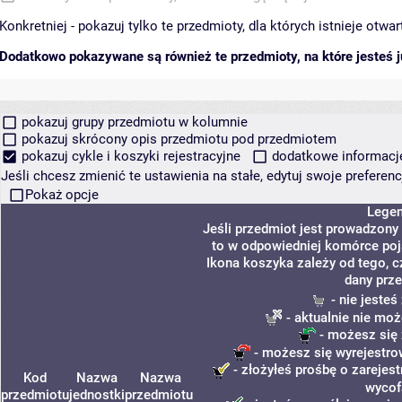
Konkretniej - pokazuj tylko te przedmioty, dla których istnieje otw
Dodatkowo pokazywane są również te przedmioty, na które jesteś ju
pokazuj grupy przedmiotu w kolumnie
pokazuj skrócony opis przedmiotu pod przedmiotem
pokazuj cykle i koszyki rejestracyjne
dodatkowe informacje 
Jeśli chcesz zmienić te ustawienia na stałe, edytuj swoje prefere
Pokaż opcje
Lege
Jeśli przedmiot jest prowadzony
to w odpowiedniej komórce poja
Ikona koszyka zależy od tego, c
dany prze
- nie jeste
- aktualnie nie moż
- możesz się 
- możesz się wyrejestro
- złożyłeś prośbę o zarejest
Kod
Nazwa
Nazwa
wycof
przedmiotu
jednostki
przedmiotu