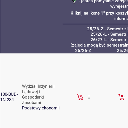
- jesteś pomyślnie zareje
wyrejest
Kliknij na ikonę "i" przy kos
informa
25/26-Z
- Semestr 
25/26-L
- Semestr 
26/27-L
- Semestr 
(zajęcia mogą być semestralne
25/26-Z
25/26
Wydział Inżynierii
Lądowej i
100-BUD-
Gospodarki
1N-234
Zasobami
Podstawy ekonomii