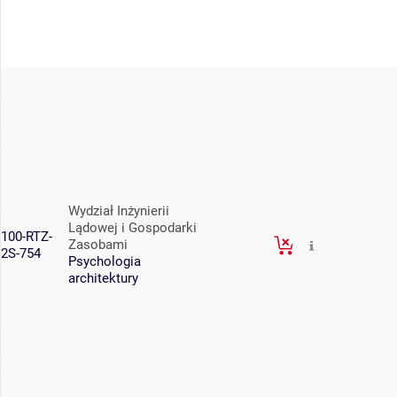
Wydział Inżynierii
Lądowej i Gospodarki
100-RTZ-
Zasobami
2S-754
Psychologia
architektury