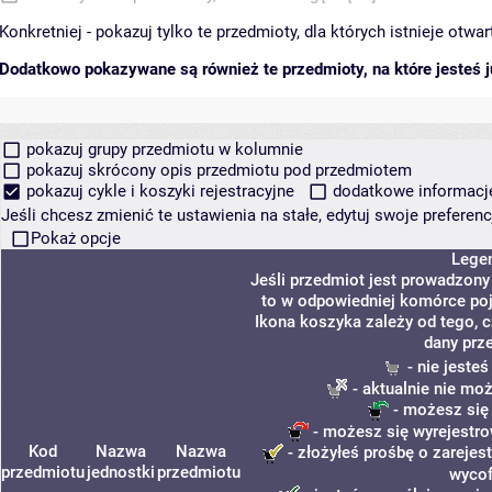
Konkretniej - pokazuj tylko te przedmioty, dla których istnieje otw
Dodatkowo pokazywane są również te przedmioty, na które jesteś ju
pokazuj grupy przedmiotu w kolumnie
pokazuj skrócony opis przedmiotu pod przedmiotem
pokazuj cykle i koszyki rejestracyjne
dodatkowe informacje 
Jeśli chcesz zmienić te ustawienia na stałe, edytuj swoje prefere
Pokaż opcje
Lege
Jeśli przedmiot jest prowadzon
to w odpowiedniej komórce poja
Ikona koszyka zależy od tego, 
dany prz
- nie jeste
- aktualnie nie mo
- możesz się
- możesz się wyrejestro
Kod
Nazwa
Nazwa
- złożyłeś prośbę o zarejest
przedmiotu
jednostki
przedmiotu
wycof