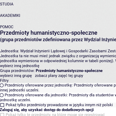
STUDIA
AKADEMIKI
POMOC
Przedmioty humanistyczno-społeczne
(grupa przedmiotów zdefiniowana przez Wydział Inżynie
Jednostka:
Wydział Inżynierii Lądowej i Gospodarki Zasobami
Zest
Jednostka ta nie musi mieć jednak związku z organizacją wymieni
jednostka wymieniona w odpowiedniej kolumnie w tabeli poniżej).
wybierz inną jednostkę
Grupa przedmiotów:
Przedmioty humanistyczno-społeczne
wybierz inną grupę
zobacz plany zajęć tej grupy
Filtry
Przedmioty oferowane przez jednostkę:
Przedmioty oferowane pr
innej jednostki uczelni.
Przedmioty oferowane dla jednostki:
Przedmioty dla studentów w
jednostkę uczelni.
Pokaż tylko przedmioty prowadzone w języku innym niż polski
Zaloguj się, aby uzyskać dostęp do dodatkowych opcji
Pokaż tylko te przedmioty, na które mogę się rejestrować