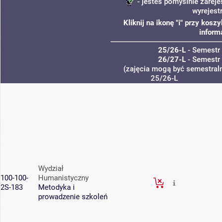
- jesteś pomyślnie zareje
wyrejest
Kliknij na ikonę "i" przy kos
inform
25/26-L
- Semestr
26/27-L
- Semestr
(zajęcia mogą być semestraln
25/26-L
Wydział
100-100-
Humanistyczny
2S-183
Metodyka i
prowadzenie szkoleń