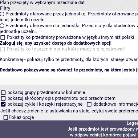
Plan przecięty w wybranym przedziale dat
Filtry
Przedmioty oferowane przez jednostkę:
Przedmioty oferowane pr
innej jednostki uczelni.
Przedmioty oferowane dla jednostki:
Przedmioty dla studentów w
jednostkę uczelni.
Pokaż tylko przedmioty prowadzone w języku innym niż polski
Zaloguj się, aby uzyskać dostęp do dodatkowych opcji
Pokaż tylko te przedmioty, na które mogę się rejestrować
Konkretniej - pokazuj tylko te przedmioty, dla których istnieje otw
Dodatkowo pokazywane są również te przedmioty, na które jesteś ju
pokazuj grupy przedmiotu w kolumnie
pokazuj skrócony opis przedmiotu pod przedmiotem
pokazuj cykle i koszyki rejestracyjne
dodatkowe informacje 
Jeśli chcesz zmienić te ustawienia na stałe, edytuj swoje prefere
Pokaż opcje
Lege
Jeśli przedmiot jest prowadzony 
w odpowiedniej komórce pojawi s