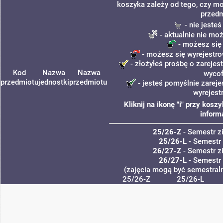
koszyka zależy od tego, czy mo
przedm
- nie jeste
- aktualnie nie mo
- możesz się
- możesz się wyrejestro
- złożyłeś prośbę o zarejest
Kod
Nazwa
Nazwa
wycof
przedmiotu
jednostki
przedmiotu
- jesteś pomyślnie zareje
wyrejest
Kliknij na ikonę "i" przy kos
inform
25/26-Z
- Semestr 
25/26-L
- Semestr
26/27-Z
- Semestr 
26/27-L
- Semestr
(zajęcia mogą być semestraln
25/26-Z
25/26-L