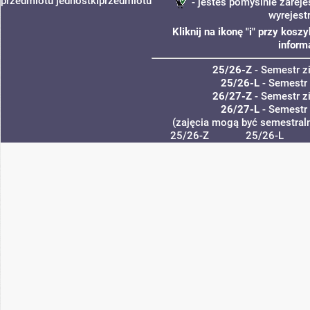
przedmiotu
jednostki
przedmiotu
- jesteś pomyślnie zareje
wyrejest
Kliknij na ikonę "i" przy kos
inform
25/26-Z
- Semestr 
25/26-L
- Semestr
26/27-Z
- Semestr 
26/27-L
- Semestr
(zajęcia mogą być semestraln
25/26-Z
25/26-L