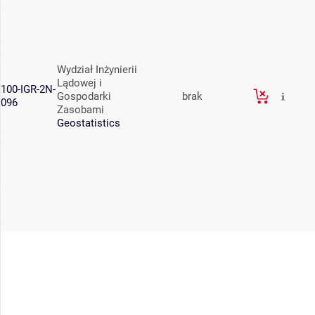
Wydział Inżynierii
Lądowej i
100-IGR-2N-
Gospodarki
brak
096
Zasobami
Geostatistics