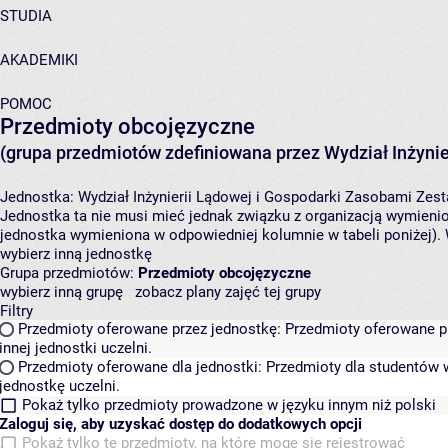
STUDIA
AKADEMIKI
POMOC
Przedmioty obcojęzyczne
(grupa przedmiotów zdefiniowana przez Wydział Inżynie
Jednostka:
Wydział Inżynierii Lądowej i Gospodarki Zasobami
Zest
Jednostka ta nie musi mieć jednak związku z organizacją wymieni
jednostka wymieniona w odpowiedniej kolumnie w tabeli poniżej).
wybierz inną jednostkę
Grupa przedmiotów:
Przedmioty obcojęzyczne
wybierz inną grupę
zobacz plany zajęć tej grupy
Filtry
Przedmioty oferowane przez jednostkę:
Przedmioty oferowane pr
innej jednostki uczelni.
Przedmioty oferowane dla jednostki:
Przedmioty dla studentów w
jednostkę uczelni.
Pokaż tylko przedmioty prowadzone w języku innym niż polski
Zaloguj się, aby uzyskać dostęp do dodatkowych opcji
Pokaż tylko te przedmioty, na które mogę się rejestrować