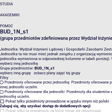
STUDIA
AKADEMIKI
POMOC
BUD_1N_s1
(grupa przedmiotów zdefiniowana przez Wydział Inżynie
Jednostka:
Wydział Inżynierii Lądowej i Gospodarki Zasobami
Zest
Jednostka ta nie musi mieć jednak związku z organizacją wymieni
jednostka wymieniona w odpowiedniej kolumnie w tabeli poniżej).
wybierz inną jednostkę
Grupa przedmiotów:
BUD_1N_s1
wybierz inną grupę
zobacz plany zajęć tej grupy
Filtry
Przedmioty oferowane przez jednostkę:
Przedmioty oferowane pr
innej jednostki uczelni.
Przedmioty oferowane dla jednostki:
Przedmioty dla studentów w
jednostkę uczelni.
Pokaż tylko przedmioty prowadzone w języku innym niż polski
Zaloguj się, aby uzyskać dostęp do dodatkowych opcji
Pokaż tylko te przedmioty, na które mogę się rejestrować