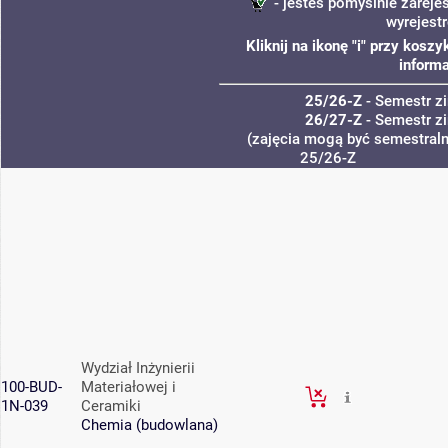
- jesteś pomyślnie zareje
wyrejest
Kliknij na ikonę "i" przy kos
informa
25/26-Z
- Semestr 
26/27-Z
- Semestr 
(zajęcia mogą być semestralne
25/26-Z
Wydział Inżynierii
100-BUD-
Materiałowej i
1N-039
Ceramiki
Chemia (budowlana)