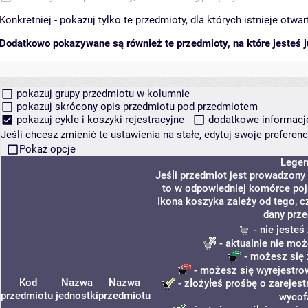
Konkretniej - pokazuj tylko te przedmioty, dla których istnieje otw
Dodatkowo pokazywane są również te przedmioty, na które jesteś ju
pokazuj grupy przedmiotu w kolumnie
pokazuj skrócony opis przedmiotu pod przedmiotem
pokazuj cykle i koszyki rejestracyjne
dodatkowe informacje 
Jeśli chcesz zmienić te ustawienia na stałe, edytuj swoje prefere
Pokaż opcje
Lege
Jeśli przedmiot jest prowadzony
to w odpowiedniej komórce poja
Ikona koszyka zależy od tego, c
dany prze
- nie jeste
- aktualnie nie moż
- możesz się 
- możesz się wyrejestro
Kod
Nazwa
Nazwa
- złożyłeś prośbę o zarejest
przedmiotu
jednostki
przedmiotu
wycof