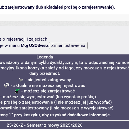
ż zarejestrowany (lub składałeś prośbę o zarejestrowanie).
o rejestracji i zajęciach
ncje w menu
Mój USOSweb
.
Legenda
 prowadzony w danym cyklu dydaktycznym, to w odpowiedniej komór
tracyjny. Ikona koszyka zależy od tego, czy możesz się rejestrowa
dany przedmiot.
- nie jesteś zalogowany
- aktualnie nie możesz się rejestrować
- możesz się zarejestrować
- możesz się wyrejestrować (lub wycofać prośbę)
eś prośbę o zarejestrowanie (i nie możesz jej już wycofać)
pomyślnie zarejestrowany (i nie możesz się wyrejestrować)
ikonę "i" przy koszyku, aby uzyskać dodatkowe informacje.
25/26-Z
- Semestr zimowy 2025/2026