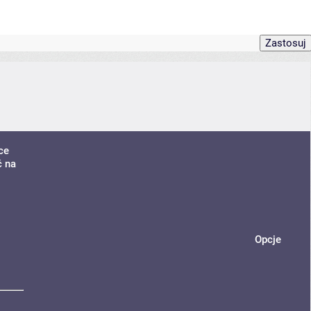
ce
ć na
Opcje