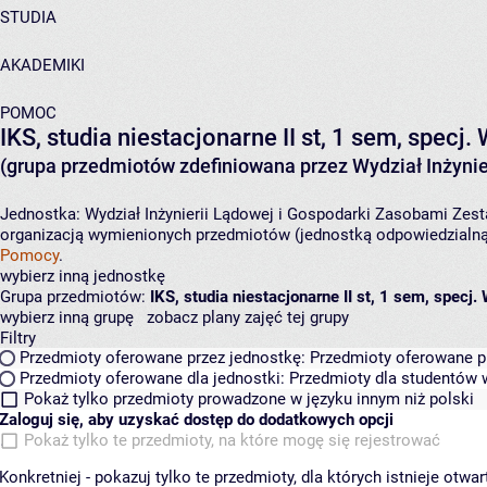
STUDIA
AKADEMIKI
POMOC
IKS, studia niestacjonarne II st, 1 sem, specj
(grupa przedmiotów zdefiniowana przez Wydział Inżynie
Jednostka:
Wydział Inżynierii Lądowej i Gospodarki Zasobami
Zest
organizacją wymienionych przedmiotów (jednostką odpowiedzialną 
Pomocy
.
wybierz inną jednostkę
Grupa przedmiotów:
IKS, studia niestacjonarne II st, 1 sem, specj
wybierz inną grupę
zobacz plany zajęć tej grupy
Filtry
Przedmioty oferowane przez jednostkę:
Przedmioty oferowane pr
Przedmioty oferowane dla jednostki:
Przedmioty dla studentów w
Pokaż tylko przedmioty prowadzone w języku innym niż polski
Zaloguj się, aby uzyskać dostęp do dodatkowych opcji
Pokaż tylko te przedmioty, na które mogę się rejestrować
Konkretniej - pokazuj tylko te przedmioty, dla których istnieje otw