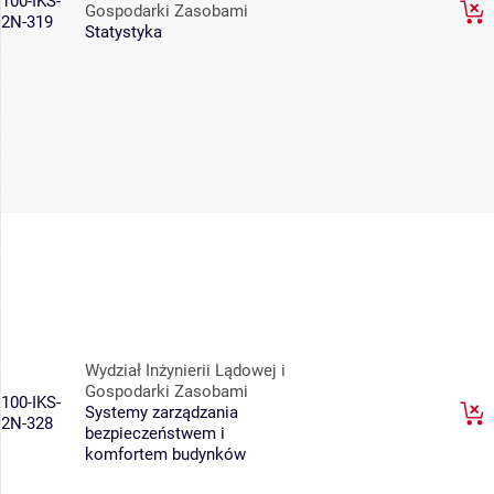
100-IKS-
Gospodarki Zasobami
2N-319
Statystyka
Wydział Inżynierii Lądowej i
Gospodarki Zasobami
100-IKS-
Systemy zarządzania
2N-328
bezpieczeństwem i
komfortem budynków